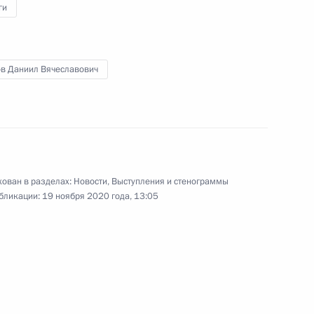
ги
 области Михаилом
3
ов Даниил Вячеславович
ован в разделах:
Новости
,
Выступления и стенограммы
6
9м
бликации:
19 ноября 2020 года, 13:05
асть, Ново-Огарёво
ческой миссии в Нагорном
3
31м