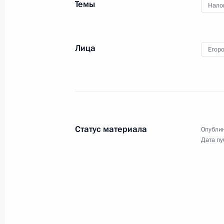
Темы
Нало
23 ноября 2020 года, понедельник
Встреча с губернатором Псковской
Лица
Ведерниковым
Егор
23 ноября 2020 года, 13:40
Москва, Кремль
21 ноября 2020 года, суббота
Статус материала
Опублик
Саммит «Группы двадцати»
Дата пу
21 ноября 2020 года, 16:50
Московская обл
20 ноября 2020 года, пятница
Совещание о российской миротвор