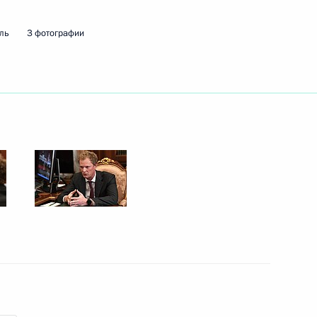
ль
3 фотографии
ть следующие материалы
ефть» Игорем Сечиным
1
асть, Ново-Огарёво
грамот
10
18м