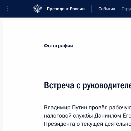
Президент России
События
Стру
Президент
Администрация
Государст
Новости
Стенограммы
Поездки
Те
Фотографии
Рубрикация материалов
Все материалы
Встреча с руководите
Послания Федеральному Собранию
Заявления по важнейшим вопросам
Владимир Путин провёл рабочую
Совещания, заседания, рабочие встречи
налоговой службы Даниилом Ег
Речи и обращения
Президента о текущей деятельн