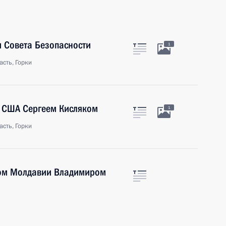
 Совета Безопасности
1
сть, Горки
в США Сергеем Кисляком
1
сть, Горки
том Молдавии Владимиром