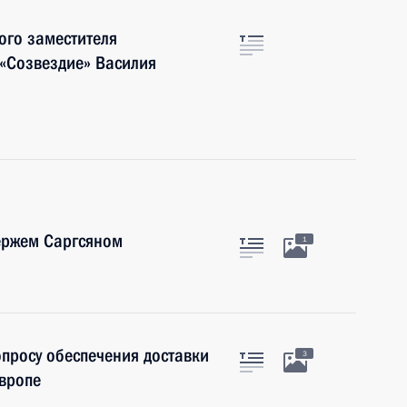
ого заместителя
 «Созвездие» Василия
ержем Саргсяном
1
просу обеспечения доставки
3
Европе