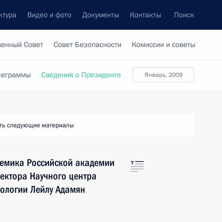
ктура
Видео и фото
Документы
Контакты
Поиск
венный Совет
Совет Безопасности
Комиссии и советы
леграммы
Сведения о Президенте
январь, 2009
ть следующие материалы
емика Российской академии
ректора Научного центра
тологии Лейлу Адамян