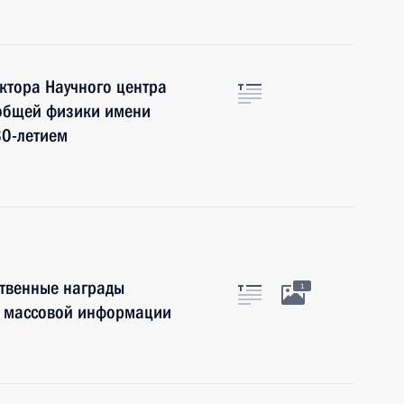
ктора Научного центра
 общей физики имени
80-летием
ственные награды
1
тв массовой информации