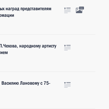
ых наград представителям
11
ормации
П.Чехова, народному артисту
тием
о Василию Лановому с 75-