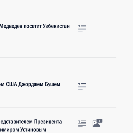
Медведев посетит Узбекистан
том США Джорджем Бушем
редставителем Президента
1
димиром Устиновым