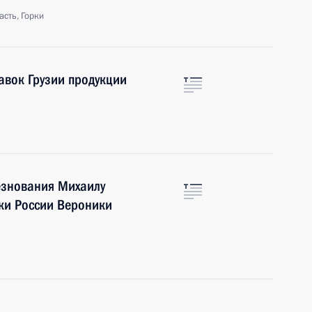
сть, Горки
авок Грузии продукции
езнования Михаилу
ки России Вероники