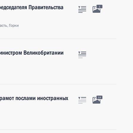
редседателя Правительства
1
сть, Горки
министром Великобритании
грамот послами иностранных
14