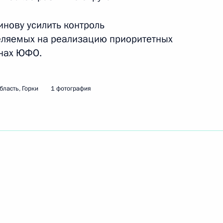
инову усилить контроль
емика Российской академии
еляемых на реализацию приоритетных
ректора Научного центра
онах ЮФО.
тологии Лейлу Адамян
бласть, Горки
1 фотография
Медведев посетит Узбекистан