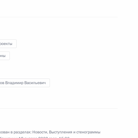
том США Джорджем Бушем
редставителем Президента
роекты
1
димиром Устиновым
оны
сть, Горки
нов Владимир Васильевич
авок Грузии продукции
ован в разделах:
Новости
,
Выступления и стенограммы
езнования Михаилу