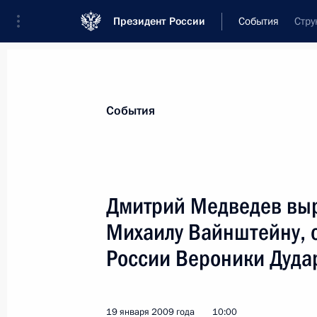
Президент России
События
Стру
Президент
Администрация
Государст
Новости
Стенограммы
Поездки
Те
События
Показа
Дмитрий Медведев вы
Михаилу Вайнштейну, 
Дмитрий Медведев поздравил акад
медицинских наук, заместителя ди
России Вероники Дудар
акушерства, гинекологии и перина
с юбилеем
19 января 2009 года
10:00
20 января 2009 года, 10:00