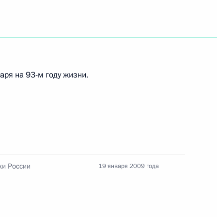
Медведев посетит Узбекистан
ря на 93-м году жизни.
том США Джорджем Бушем
ки России
19 января 2009 года
редставителем Президента
1
димиром Устиновым