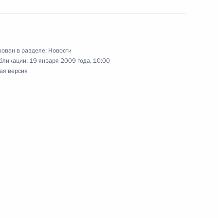
сть, Горки
ован в разделе:
Новости
авок Грузии продукции
бликации:
19 января 2009 года, 10:00
ая версия
езнования Михаилу
ки России Вероники