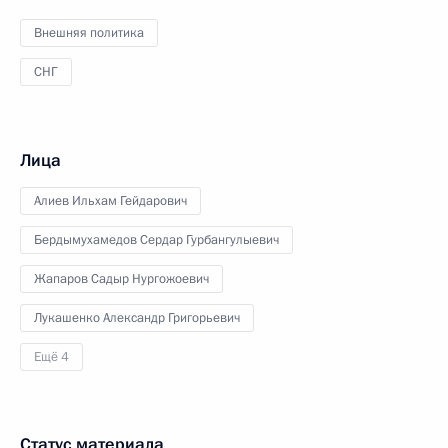
Внешняя политика
СНГ
Лица
Алиев Ильхам Гейдарович
Бердымухамедов Сердар Гурбангулыевич
Жапаров Садыр Нургожоевич
Лукашенко Александр Григорьевич
Ещё 4
Статус материала