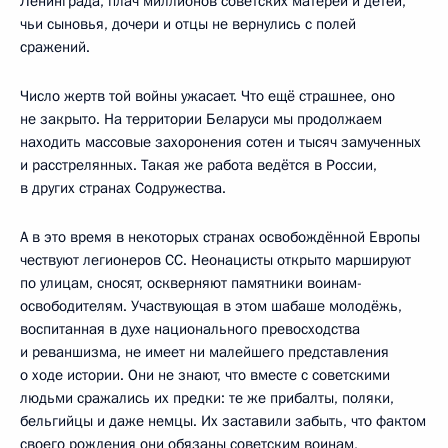
Ленинграда, плач миллионов советских матерей и детей,
чьи сыновья, дочери и отцы не вернулись с полей
сражений.
Число жертв той войны ужасает. Что ещё страшнее, оно
не закрыто. На территории Беларуси мы продолжаем
находить массовые захоронения сотен и тысяч замученных
и расстрелянных. Такая же работа ведётся в России,
в других странах Содружества.
А в это время в некоторых странах освобождённой Европы
чествуют легионеров СС. Неонацисты открыто маршируют
по улицам, сносят, оскверняют памятники воинам-
освободителям. Участвующая в этом шабаше молодёжь,
воспитанная в духе национального превосходства
и реваншизма, не имеет ни малейшего представления
о ходе истории. Они не знают, что вместе с советскими
людьми сражались их предки: те же прибалты, поляки,
бельгийцы и даже немцы. Их заставили забыть, что фактом
своего рождения они обязаны советским воинам,