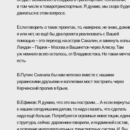
в том числе и товаротранспортные. Я думаю, мы скоро буд
двигаться в этом вопросе.
Если говорить о таких проектах, то, наверное, не знаю, дожи
я или нет, но ещё бы два проекта реализовать с Вашей
помощью – это переход на остров Сахалин, и замкнуть коль
Лондон – Париж – Москва и Вашингтон через Аляску. Там
уж немного всего осталось, от Владивостока. Но такая мечт
есть.
В.Путин:
Сначала бы нам неплохо вместе с нашими
украинскими друзьями и коллегами мост построить через
Керченский пролив в Крым.
В.Ефимов:
Я думаю, что это мы построим… А если вернуть
к нашим сегодняшним делам, то надо сказать, что сделать
надо ещё больше. Потребуются огромные инвестиции, един
структура, сейчас дорожники говорили, и подвижной состав,
и освоение интеллектуальных транспортных систем. И, Вы