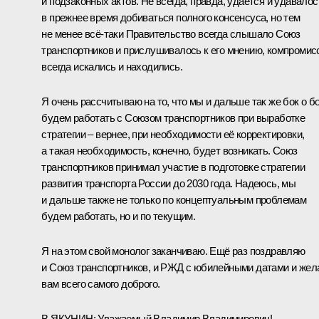
и подзаконных актов. Не всегда, правда, удаётся и удавалос
в прежнее время добиваться полного консенсуса, но тем
не менее всё‑таки Правительство всегда слышало Союз
транспортников и прислушивалось к его мнению, компроми
всегда искались и находились.
Я очень рассчитываю на то, что мы и дальше так же бок о б
будем работать с Союзом транспортников при выработке
стратегии – вернее, при необходимости её корректировки,
а такая необходимость, конечно, будет возникать. Союз
транспортников принимал участие в подготовке стратегии
развития транспорта России до 2030 года. Надеюсь, мы
и дальше также не только по концептуальным проблемам
будем работать, но и по текущим.
Я на этом свой монолог заканчиваю. Ещё раз поздравляю
и Союз транспортников, и
РЖД
с юбилейными датами и жел
вам всего самого доброго.
В.ЯКУНИН
:
Уважаемый Владимир Владимирович!