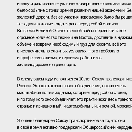
и индустриализация – уж точно совершенно очень значимое
было событие с точки зрения развития нашей экономики. Бе
железной дороги, без её участия невозможно было бы реша
те задачи, которые тогда страна перед собой ставила.
Во время Великой Отечественной войны перевезти такое
огромное количество техники на Восток, доставить в нужном
объёме и вовремя необходимый груз для фронта, всё это
в исключительно сложных условиях, – это требовало
и профессионализма, и героизма работников
железнодорожного транспорта.
В следующем году исполняется 10 лет Союзу транспортник
России. Это достаточно новое объединение, но оно очень
масштабное по тем задачам, которые перед собой ставит,
и по тому, кого оно объединяет: это практически весь трансп
страны: и авиационный, и автомобильный, и речной, морской
Я очень благодарен Союзу транспортников за то, что они
в своё время активно поддержали Общероссийский народн