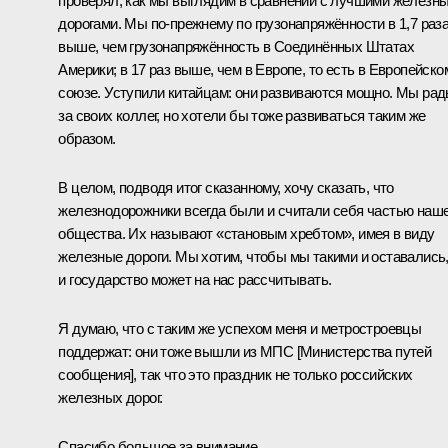
проверял, как мы выглядим в сравнении с лучшими железн
дорогами. Мы по‑прежнему по грузонапряжённости в 1,7 раз
выше, чем грузонапряжённость в Соединённых Штатах
Америки; в 17 раз выше, чем в Европе, то есть в Европейско
союзе. Уступили китайцам: они развиваются мощно. Мы ра
за своих коллег, но хотели бы тоже развиваться таким же
образом.
В целом, подводя итог сказанному, хочу сказать, что
железнодорожники всегда были и считали себя частью наш
общества. Их называют «становым хребтом», имея в виду
железные дороги. Мы хотим, чтобы мы такими и оставались
и государство может на нас рассчитывать.
Я думаю, что с таким же успехом меня и метростроевцы
поддержат: они тоже вышли из МПС [Министерства путей
сообщения], так что это праздник не только российских
железных дорог.
Спасибо большое за внимание.