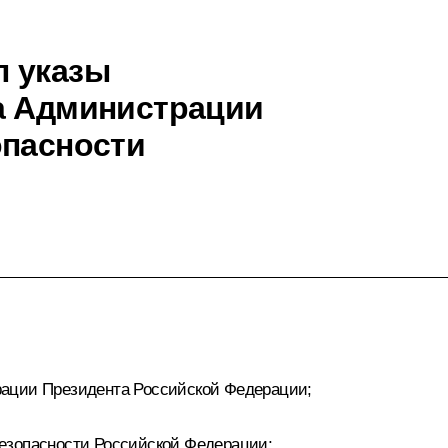
л указы
а Администрации
опасности
ации Президента Российской Федерации;
езопасности Российской Федерации;