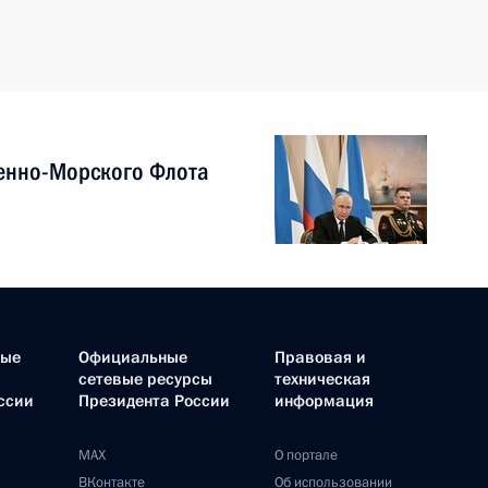
енно-Морского Флота
ные
Официальные
Правовая и
сетевые ресурсы
техническая
ссии
Президента России
информация
MAX
О портале
ВКонтакте
Об использовании