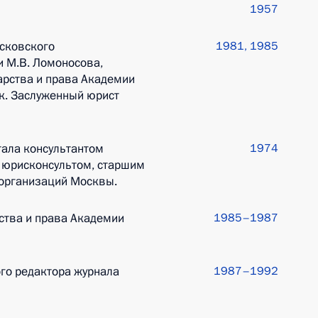
1957
сковского
1981, 1985
и М.В. Ломоносова,
дарства и права Академии
ук. Заслуженный юрист
тала консультантом
1974
 юрисконсультом, старшим
 организаций Москвы.
рства и права Академии
1985–1987
ого редактора журнала
1987–1992