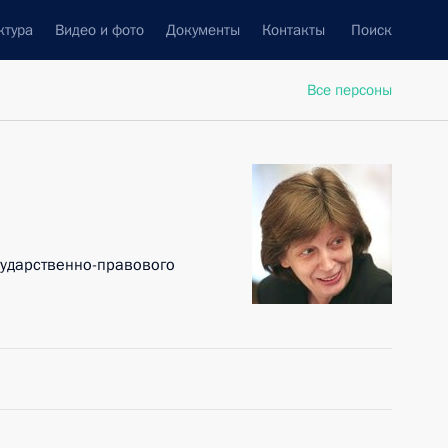
ктура
Видео и фото
Документы
Контакты
Поиск
Все персоны
сударственно-правового