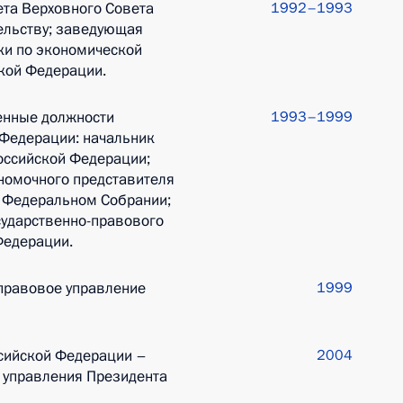
ета Верховного Совета
1992–1993
ельству; заведующая
ки по экономической
кой Федерации.
енные должности
1993–1999
 Федерации: начальник
оссийской Федерации;
номочного представителя
 Федеральном Собрании;
сударственно-правового
Федерации.
-правовое управление
1999
сийской Федерации –
2004
 управления Президента