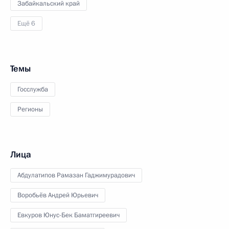
Забайкальский край
Ещё 6
Темы
Госслужба
Регионы
Лица
Абдулатипов Рамазан Гаджимурадович
Воробьёв Андрей Юрьевич
Евкуров Юнус-Бек Баматгиреевич