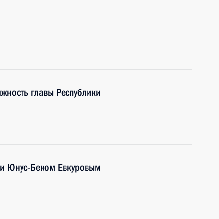
лжность главы Республики
ии Юнус-Беком Евкуровым