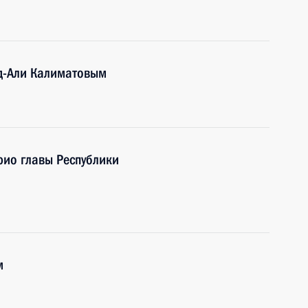
уд-Али Калиматовым
рио главы Республики
м