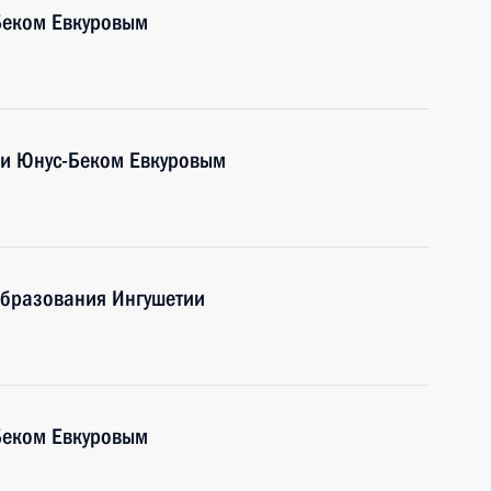
Беком Евкуровым
ии Юнус-Беком Евкуровым
образования Ингушетии
Беком Евкуровым