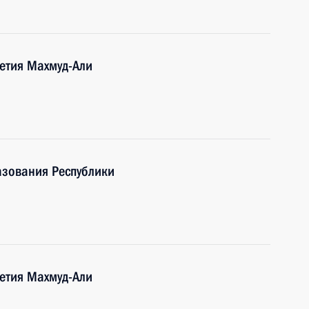
шетия Махмуд-Али
азования Республики
шетия Махмуд-Али