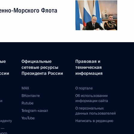
енно-Морского Флота
ные
Официальные
Правовая и
сетевые ресурсы
техническая
ссии
Президента России
информация
MAX
О портале
ВКонтакте
Об использовании
ии
информации сайта
Rutube
О персональных
Telegram-канал
данных пользователей
YouTube
зиденту
Написать в редакцию
и —
ного