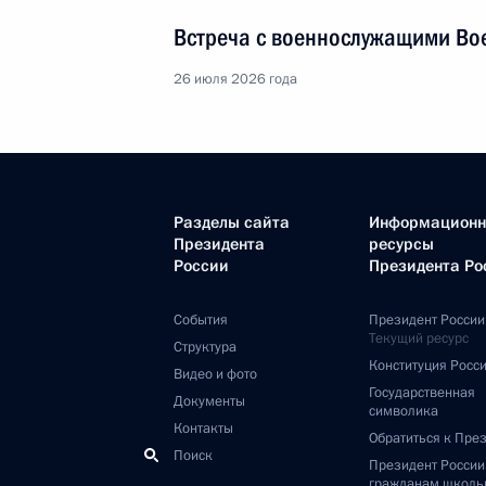
Встреча с военнослужащими Во
26 июля 2026 года
Разделы сайта
Информацион
Президента
ресурсы
России
Президента Ро
События
Президент России
Текущий ресурс
Структура
Конституция Росс
Видео и фото
Государственная
Документы
символика
Контакты
Обратиться к Пре
Поиск
Президент Росси
гражданам школь