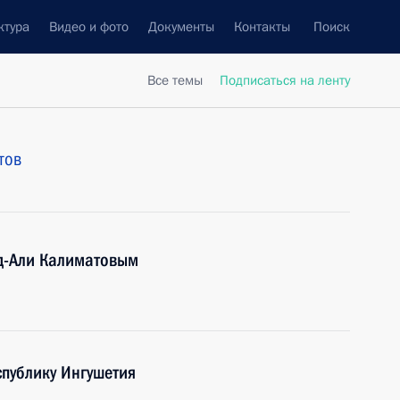
ктура
Видео и фото
Документы
Контакты
Поиск
Все темы
Подписаться на ленту
тов
уд-Али Калиматовым
публику Ингушетия