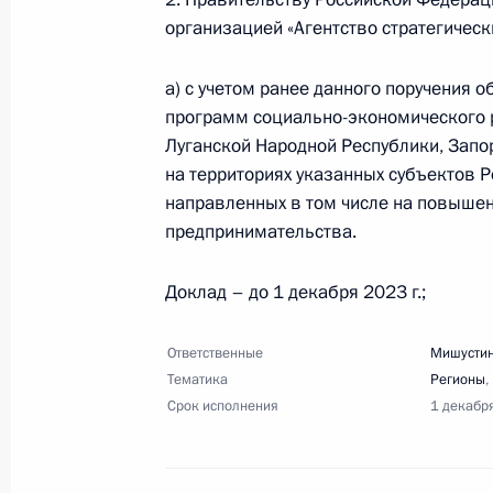
организацией «Агентство стратегичес
26 апреля 2023 года, среда
а) с учетом ранее данного поручения 
Перечень поручений по итогам вст
программ социально-экономического 
патриотических и молодёжных орг
Луганской Народной Республики, Запо
на территориях указанных субъектов Р
26 апреля 2023 года, 20:30
9 поручений
направленных в том числе на повышен
предпринимательства.
20 апреля 2023 года, четверг
Доклад – до 1 декабря 2023 г.;
Перечень поручений по итогам зас
Ответственные
Мишустин
20 апреля 2023 года, 20:30
22 поручения
Тематика
Регионы
,
Срок исполнения
1 декабр
8 апреля 2023 года, суббота