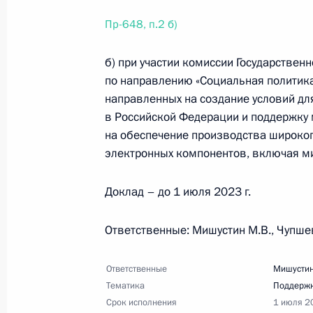
Перечень поручений по итогам со
Пр-648, п.2 б)
развития Республики Крым и Севас
8 апреля 2023 года, 18:00
3 поручения
б) при участии комиссии Государствен
по направлению «Социальная политика
направленных на создание условий дл
в Российской Федерации и поддержку м
6 апреля 2023 года, четверг
на обеспечение производства широког
Перечень поручений по итогам вст
электронных компонентов, включая м
Ленинграда и представителями пат
Доклад – до 1 июля 2023 г.
6 апреля 2023 года, 18:30
8 поручений
Ответственные: Мишустин М.В., Чупшев
Перечень поручений по итогам встр
Ответственные
Мишустин
6 апреля 2023 года, 18:00
9 поручений
Тематика
Поддержк
Срок исполнения
1 июля 2