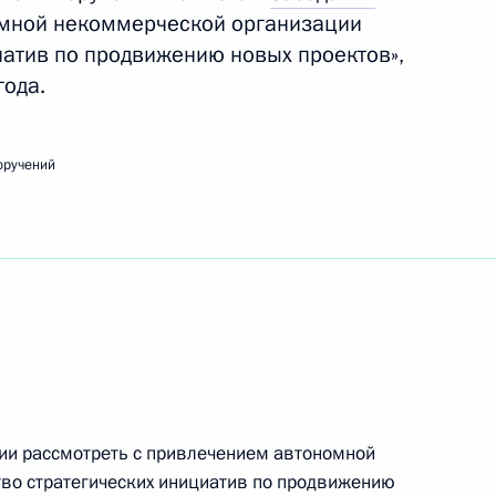
омной некоммерческой организации
иатив по продвижению новых проектов»,
года.
едания Президиума Государственного Совета
оручений
вещания по экономическим вопросам
ии рассмотреть с привлечением автономной
во стратегических инициатив по продвижению
ещания с членами Правительства