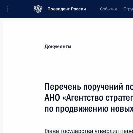
Президент России
События
Стру
Новости
Поручения Президента
Банк
Все поручения
Ближайшие сроки
Сня
Документы
Ответственные лица, организации или тематика 
Все поручения
Перечень поручений по
АНО «Агентство страте
по продвижению новых
Показа
Глава государства утвердил пер