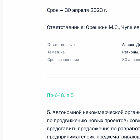
Срок – 30 апреля 2023 г.
Перечень поручений по итогам сов
Ответственные: Орешкин М.С., Чупшева
6 марта 2023 года, 19:30
10 поручений
Ответственные
Азаров Д
Тематика
Регионы
,
Срок исполнения
30 апрел
1 марта 2023 года, среда
Перечень поручений по итогам сов
инфраструктуры
Пр-648, п.5
1 марта 2023 года, 22:00
6 поручений
5. Автономной некоммерческой органи
по продвижению новых проектов» сов
8 февраля 2023 года, среда
представить предложения по разработ
предпринимателей», предусматривающ
Перечень поручений по итогам вст