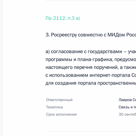
Перечень поручений по итогам сов
5 декабря 2022 года, 16:00
10 поручений
Пр-2112, п.3 а)
3. Росреестру совместно с МИДом Рос
10 ноября 2022 года, четверг
а) согласование с государствами – у
Перечень поручений по итогам сов
программы и плана-графика, предусмот
с детьми
настоящего перечня поручений, а так
с использованием интернет-портала Со
10 ноября 2022 года, 13:30
6 поручений
для создания портала пространственн
Ответственный
Лавров С
Перечень поручений по итогам со
Тематика
Связь и 
при Правительстве по обеспечению
Срок исполнения
30 сентя
10 ноября 2022 года, 10:00