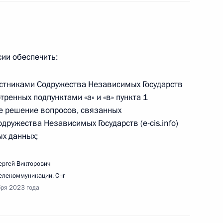
ещания с членами Правительства
сии обеспечить:
частниками Содружества Независимых Государств
ещания по вопросу поддержки доходов семей
ренных подпунктами «а» и «в» пункта 1
же решение вопросов, связанных
дружества Независимых Государств (e-cis.info)
ых данных;
ергей Викторович
вещания с членами Координационного совета
телекоммуникации
,
Снг
 потребностей ВС РФ
бря 2023 года