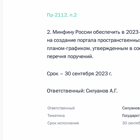
Пр-2112, п.2
10 декабря 2022 года, суббота
2. Минфину России обеспечить в 202
на создание портала пространственны
Перечень поручений по итогам сов
планом-графиком, утвержденным в соо
10 декабря 2022 года, 19:00
10 поручений
перечня поручений.
Срок – 30 сентября 2023 г.
6 декабря 2022 года, вторник
Ответственный: Силуанов А.Г.
Перечень поручений по итогам сов
6 декабря 2022 года, 19:00
18 поручений
Ответственный
Силуанов
Тематика
Государс
Срок исполнения
30 сентя
5 декабря 2022 года, понедельник