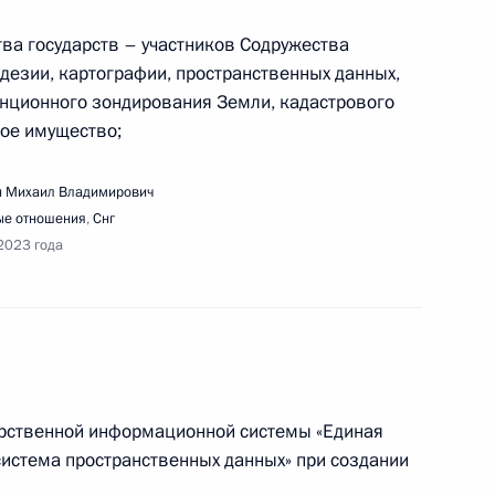
ещания с членами Правительства
тва государств – участников Содружества
дезии, картографии, пространственных данных,
нционного зондирования Земли, кадастрового
мое имущество;
едания Совета по развитию гражданского
 Михаил Владимирович
е отношения
,
Снг
2023 года
речи с матерями военнослужащих – участников
арственной информационной системы «Единая
истема пространственных данных» при создании