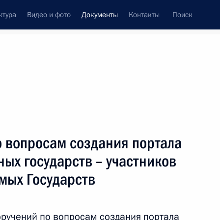
ктура
Видео и фото
Документы
Контакты
Поиск
 документов
Конституция России
тые с контроля
Справка
январь, 2023
поручений
Показать
о вопросам создания портала
ых государств – участников
мых Государств
ть следующие материалы
оручений по вопросам создания портала