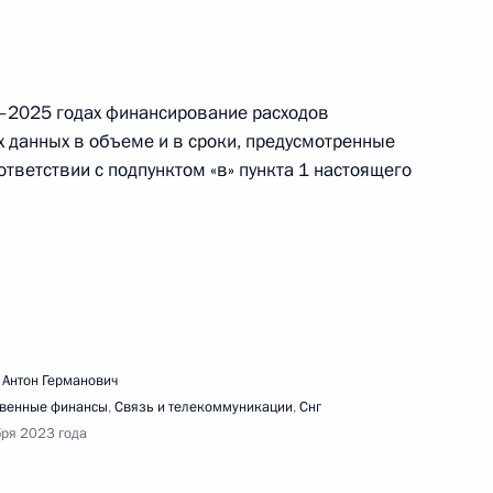
3–2025 годах финансирование расходов
х данных в объеме и в сроки, предусмотренные
ещания с членами Правительства
тветствии с подпунктом «в» пункта 1 настоящего
ещания с членами Правительства
 Антон Германович
твенные финансы
,
Связь и телекоммуникации
,
Снг
бря 2023 года