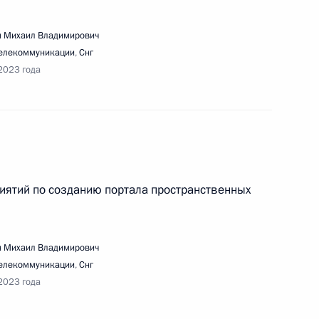
 Михаил Владимирович
телекоммуникации
,
Снг
2023 года
азвития беспилотных авиационных систем
речи с инвалидами и представителями
иятий по созданию портала пространственных
 Михаил Владимирович
телекоммуникации
,
Снг
2023 года
го заседания Российского организационного