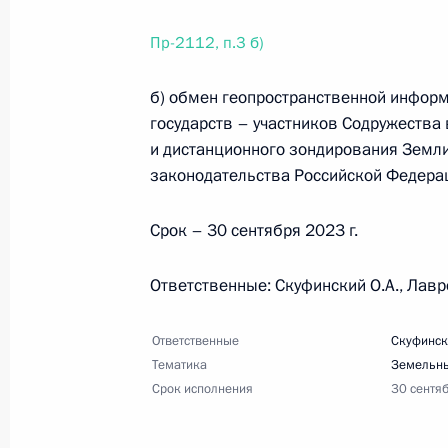
Пр-2112, п.3 б)
4 ноября 2022 года, пятница
Перечень поручений по вопросам с
б) обмен геопространственной инфор
государств – участников Содружест
государств – участников Содружества 
и дистанционного зондирования Земли
4 ноября 2022 года, 19:00
7 поручений
законодательства Российской Федерац
Срок – 30 сентября 2023 г.
3 ноября 2022 года, четверг
Перечень поручений по итогам вст
Ответственные: Скуфинский О.А., Лавр
экологического форума «Экосистем
Ответственные
Скуфинск
3 ноября 2022 года, 18:00
9 поручений
Тематика
Земельны
Срок исполнения
30 сентя
30 октября 2022 года, воскресень