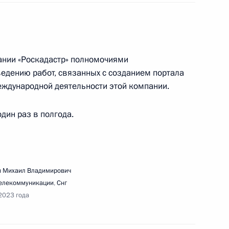
2 года
ании «Роскадастр» полномочиями
едению работ, связанных с созданием портала
еждународной деятельности этой компании.
уска племенного центра по воспроизводству
один раз в полгода.
 Михаил Владимирович
е
телекоммуникации
,
Снг
речи с историками и представителями
2023 года