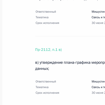
Ответственный
Мишустин
30 декабря 2022 года, пятница
Тематика
Связь и 
Срок исполнения
30 июня 
Перечень поручений по вопросам р
30 декабря 2022 года, 23:00
28 поручений
Пр-2112, п.1 в)
Перечень поручений по итогам вст
в) утверждение плана-графика меропр
общественных организаций
данных;
30 декабря 2022 года, 16:00
12 поручений
Ответственный
Мишустин
Тематика
Связь и 
17 декабря 2022 года, суббота
Срок исполнения
30 июня 
Перечень поручений по итогам 45-