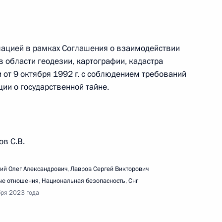
оздания портала пространственных данных
мацией в рамках Соглашения о взаимодействии
ва Независимых Государств
в области геодезии, картографии, кадастра
 от 9 октября 1992 г. с соблюдением требований
ии о государственной тайне.
речи Президента с участниками молодежного
ов С.В.
а. Заповедный край»
ий Олег Александрович
,
Лавров Сергей Викторович
е отношения
,
Национальная безопасность
,
Снг
бря 2023 года
е