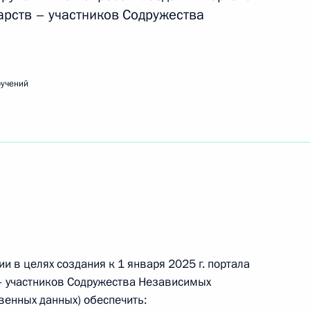
арств – участников Содружества
ференции «Путешествие в мир искусственного
ручений
едания Совета по стратегическому развитию
и в целях создания к 1 января 2025 г. портала
– участников Содружества Независимых
твенных данных) обеспечить: