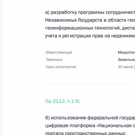
Перечень поручений по итогам сов
26 января 2023 года, 19:00
3 поручения
а) разработку программы сотрудничес
Независимых Государств в области гео
геоинформационных технологий, диста
учета и регистрации прав на недвижи
12 января 2023 года, четверг
Перечень поручений по итогам зас
Ответственный
Мишустин
общества и правам человека
Тематика
Земельны
Срок исполнения
30 июня 
12 января 2023 года, 14:00
22 поручения
2 января 2023 года, понедельник
Пр-2112, п.1 б)
Перечень поручений по итогам вст
б) использование федеральной госуд
СВО
цифровая платформа «Национальная с
2 января 2023 года, 15:00
12 поручений
портала пространственных данных;