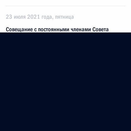
23 июля 2021 года, пятница
Совещание с постоянными членами Совета
Безопасности
23 июля 2021 года, 14:20
Московская область, Ново-Огарёво
9 июля 2021 года, пятница
Совещание с постоянными членами Совета
Безопасности
9 июля 2021 года, 13:30
Москва, Кремль