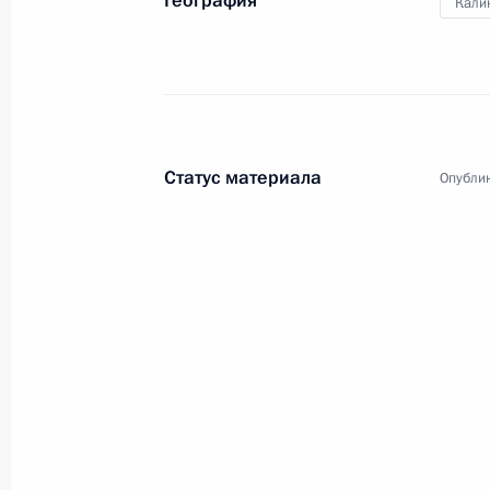
География
Кали
Статус материала
Опублик
2