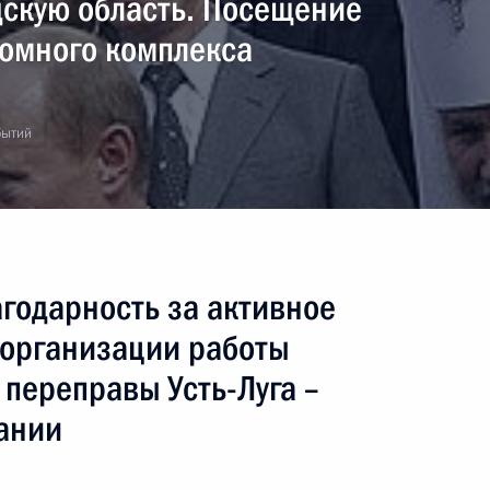
дскую область. Посещение
омного комплекса
бытий
годарность за активное
и организации работы
переправы Усть-Луга –
мании