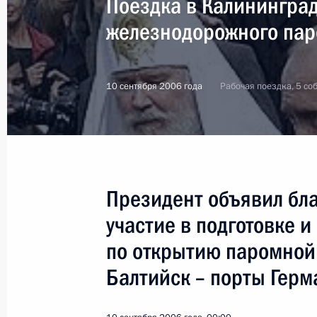
Поездка в Калинингра
железнодорожного пар
10 сентября 2006 года
Рабочая поездка, 5 со
Президент объявил бла
участие в подготовке 
по открытию паромной 
Балтийск – порты Гер
3