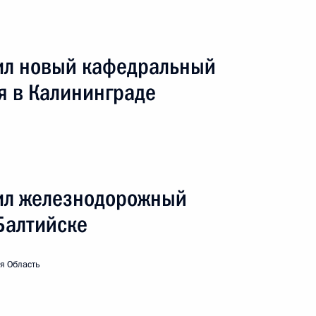
ил новый кафедральный
я в Калининграде
ть. Посещение железнодорожного паромного
чая поездка
5 событий
ил железнодорожный
Балтийске
я Область