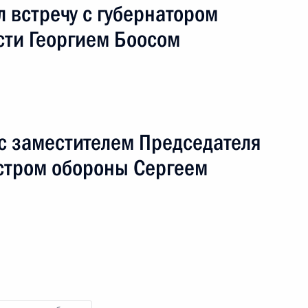
 встречу с губернатором
сти Георгием Боосом
с заместителем Председателя
стром обороны Сергеем
Королевство Марокко
ый визит
2 события