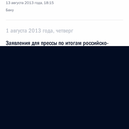
13 августа 2013 года, 18:15
Баку
1 августа 2013 года, четверг
Заявления для прессы по итогам российско-
таджикистанских переговоров
1 августа 2013 года, 17:45
Московская область, Ново-Огарёво
17 июля 2013 года, среда
Проверка боеготовности войск Восточного
и Центрального военных округов
17 июля 2013 года, 08:00
Военный полигон Цугол