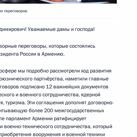
их переговоров.
имирович! Уважаемые дамы и господа!
ы журналистов о ситуации
:
4
творные переговоры, которые состоялись
ь, Ново-Огарёво
езидента России в Армению.
осфере мы подробно рассмотрели ход развития
к
союзнического партнёрства, наметили главные
еговоров подписано 12 важнейших документов
4
ского и военного сотрудничества, ядерной
я, туризма. Эти соглашения дополнят договорно-
читывающую более 200 межгосударственных
еле парламент Армении ратифицирует
и военно-технического сотрудничества, который
к
приобретения вооружения и военной техники