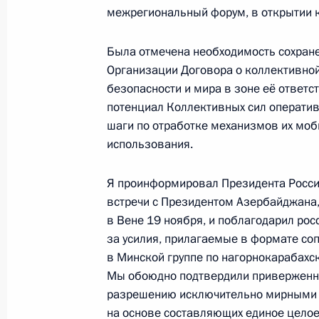
межрегиональный форум, в открытии к
25 декабря 2013 года, среда
Была отмечена необходимость сохране
Организации Договора о коллективно
Заявления для прессы по итогам з
безопасности и мира в зоне её ответ
Государственного Совета Союзного
потенциал Коллективных сил оператив
и Белоруссии
шаги по отработке механизмов их моб
25 декабря 2013 года, 17:30
Москва, Кремл
использования.
Я проинформировал Президента России
встречи с Президентом Азербайджана
24 декабря 2013 года, вторник
в Вене 19 ноября, и поблагодарил рос
Заявления для прессы по итогам з
за усилия, прилагаемые в формате со
Евразийского экономического сов
в Минской группе по нагорнокарабахс
Мы обоюдно подтвердили приверженн
24 декабря 2013 года, 17:10
Москва, Кремл
разрешению исключительно мирными
на основе составляющих единое цело