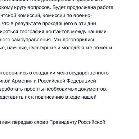
кому кругу вопросов. Будет продолжена работа
тской комиссий, комиссии по военно-
 что в результате проходящего в эти дни
иряться география контактов между нашими
тного самоуправления. Мы договорились
ые, научные, культурные и молодёжные обмены
ственные консультации
10
41м
оворились о создании межгосударственного
ликой Армения и Российской Федерацией
зработать проекты необходимых документов,
едставить их к подписанию в ходе нашей
дания Совета сотрудничества
3
23м
урцией
вием передаю слово Президенту Российской
г