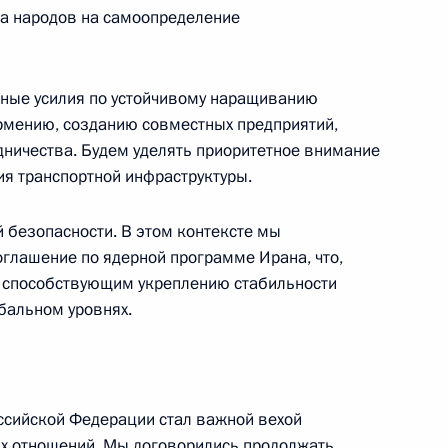
ва народов на самоопределение
тина
:
38
ные усилия по устойчивому наращиванию
Армению, созданию совместных предприятий,
дничества. Будем уделять приоритетное внимание
ия транспортной инфраструктуры.
 безопасности. В этом контексте мы
и заседания Российско-
1
18м
оглашение по ядерной программе Ирана, что,
омиссии
 способствующим укреплению стабильности
бальном уровнях.
ь
ссийской Федерации стал важной вехой
сийско-армянских
их отношений. Мы договорились продолжать
1