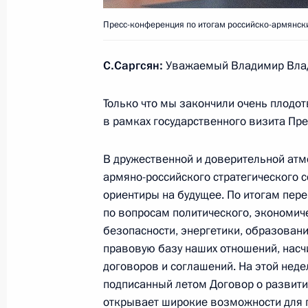
Пресс-конференция по итогам российско-армянск
4 марта 2014 года, вторник
С.Саргсян:
Уважаемый Владимир Влад
Владимир Путин ответил на вопрос
на Украине
Только что мы закончили очень плодо
4 марта 2014 года, 15:40
Московская област
в рамках государственного визита Пр
В дружественной и доверительной атм
17 февраля 2014 года, понедельни
армяно-российского стратегического 
ориентиры на будущее. По итогам пер
Ответы на вопросы журналистов
по вопросам политического, экономиче
безопасности, энергетики, образовани
17 февраля 2014 года, 21:40
Череповец
правовую базу наших отношений, нас
договоров и соглашений. На этой нед
подписанный летом Договор о развити
10 февраля 2014 года, понедельни
открывает широкие возможности для 