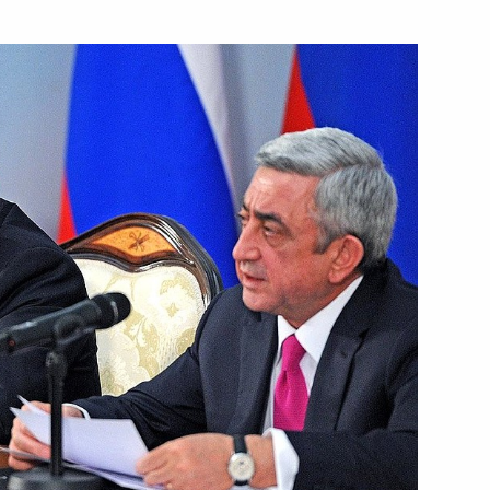
ть следующие материалы
 итогам заседания Высшего
1
7м
ета
 итогам «Прямой линии»
5