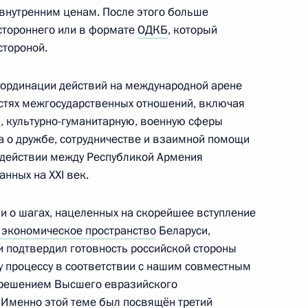
 внутренним ценам. После этого больше
Медиацентре Сочи
1
устороннего или в формате
ОДКБ
, который
стороной.
ординации действий на международной арене
ластях межгосударственных отношений, включая
, культурно-гуманитарную, военную сферы
з
7
48м
 о дружбе, сотрудничестве и взаимной помощи
действии между Республикой Армения
нных на XXI век.
 о шагах, нацеленных на скорейшее вступление
 экономическое пространство
Беларуси,
ссийско-венгерских
и подтвердил готовность российской стороны
1
5м
 процессу в соответствии с нашим совместным
и решением Высшего евразийского
асть, Ново-Огарёво
. Именно этой теме был посвящён третий