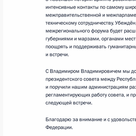
переговоров
интенсивные контакты по самому широ
межправительственной и межпарламен
2 декабря 2013 года, 20:00
Ереван
техническому сотрудничеству. Убеждён,
межрегионального форума будет расш
губерниями и марзами, органами мес
26 ноября 2013 года, вторник
поощрять и поддерживать гуманитарн
и встречи.
Российско-итальянские межгосудар
26 ноября 2013 года, 19:15
Триест
С Владимиром Владимировичем мы дог
президентского совета между Респуб
и поручили нашим администрациям ра
регламентирующих работу совета, и пр
22 ноября 2013 года, пятница
следующей встречи.
Пресс-конференция по итогам засе
высшего уровня между Россией и Т
Благодарю за внимание и с удовольст
Федерации.
22 ноября 2013 года, 16:00
Санкт-Петербур