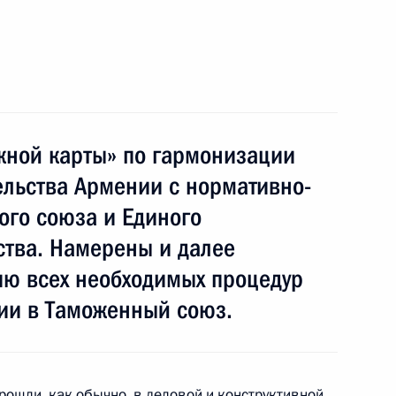
стречи с Премьер-министром
5
жной карты» по гармонизации
ельства Армении с нормативно-
ого союза и Единого
ства. Намерены и далее
оссийско-корейских
3
4м
ию всех необходимых процедур
нии в Таможенный союз.
ошли, как обычно, в деловой и конструктивной