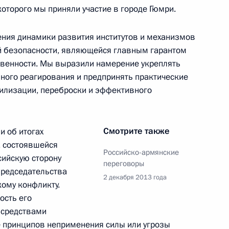
оторого мы приняли участие в городе Гюмри.
ния динамики развития институтов и механизмов
й безопасности, являющейся главным гарантом
аседания Высшего
1
ственности. Мы выразили намерение укреплять
 государства России
ного реагирования и предпринять практические
илизации, переброски и эффективного
ь
Смотрите также
 об итогах
, состоявшейся
Российско-армянские
сийскую сторону
переговоры
аседания Высшего
4
председательства
2 декабря 2013 года
ета
кому конфликту.
ость его
ь
 средствами
е принципов неприменения силы или угрозы