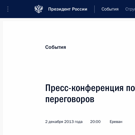
Президент России
События
Стру
Президент
Администрация
Государст
Новости
Стенограммы
Поездки
Те
События
Рубрикация материалов
Все материалы
Пресс-конференция по
Послания Федеральному Собранию
переговоров
Заявления по важнейшим вопросам
Совещания, заседания, рабочие встречи
2 декабря 2013 года
20:00
Ереван
Речи и обращения