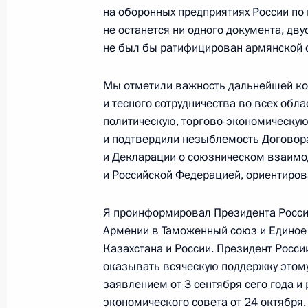
на оборонных предприятиях России по
Ответы на вопросы журналистов в 
не останется ни одного документа, дв
10 февраля 2014 года, 18:00
Сочи
не был бы ратифицирован армянской 
Мы отметили важность дальнейшей ко
28 января 2014 года, вторник
и тесного сотрудничества во всех об
политическую, торгово-экономическую
Саммит Россия – Европейский сою
и подтвердили незыблемость Договора
28 января 2014 года, 20:20
Брюссель
и Декларации о союзническом взаимо
и Российской Федерацией, ориентирова
Я проинформировал Президента России
14 января 2014 года, вторник
Армении в
Таможенный союз
и
Единое
Заявления для прессы по итогам ро
Казахстана и России. Президент Росси
переговоров
оказывать всяческую поддержку этому
заявлением от 3 сентября сего года 
14 января 2014 года, 17:40
Московская обл
экономического совета от 24 октября