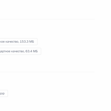
Фонда национального
благосостояния
6 ноября 2013 года
Видео, 6 мин.
кое качество,
153.3 МБ
артное качество,
63.4 МБ
дор
Торжественный приём