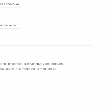
по случаю Дня народного
няя политика
единства
еа Рафаэль
4 ноября 2013 года
Видео, 3 мин.
ован в разделе:
Выступления и стенограммы
бликации:
29 октября 2013 года, 16:30