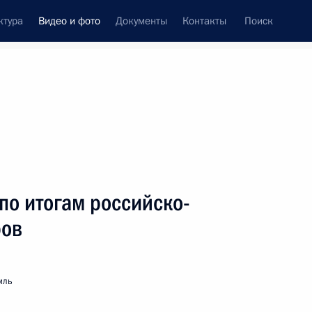
ктура
Видео и фото
Документы
Контакты
Поиск
си
ия, встречи
Встречи со СМИ
ноябрь, 2013
ть следующие материалы
по итогам российско-
ров
Встреча с участниками
Всероссийского съезда
мль
муниципальных