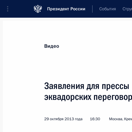
Президент России
События
Стру
Видеозаписи
Фотографии
Аудиозапи
Все материалы
Выступления
Совещан
Видео
Показа
Заявления для прессы 
эквадорских перегово
Заявления для прессы
по итогам российско-
29 октября 2013 года
16:30
Москва, Кре
вьетнамских переговоров