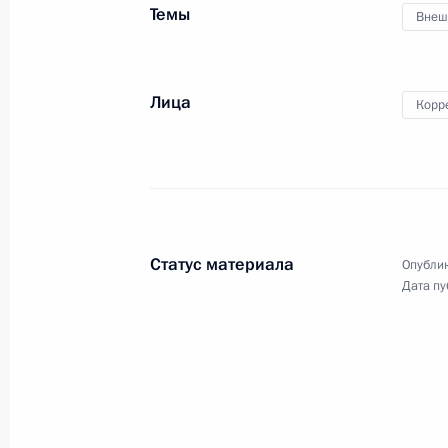
проекта «Стартапы
Темы
Внеш
в интернете»
Лица
Корр
5 ноября 2013 года
Видео, 4 мин.
Статус материала
Опублик
Дата пу