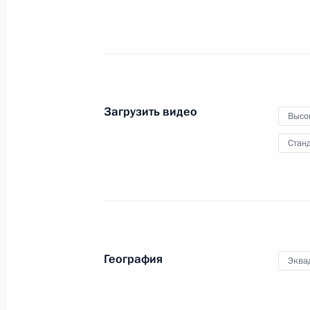
правовых дисциплин
7 ноября 2013 года
Видео, 3 мин.
Загрузить видео
Высо
Станд
География
Эква
Встреча с участниками