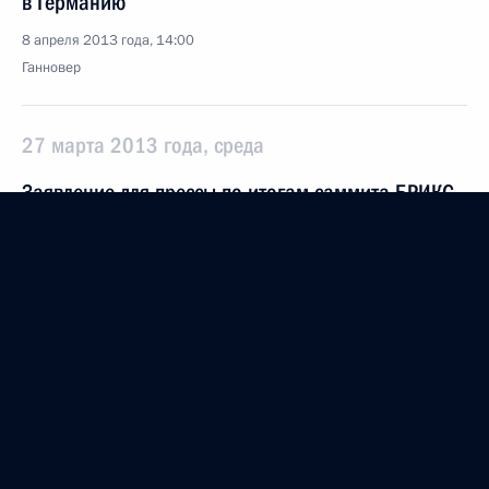
в Германию
8 апреля 2013 года, 14:00
Ганновер
27 марта 2013 года, среда
Заявление для прессы по итогам саммита БРИКС
27 марта 2013 года, 17:00
Дурбан
26 марта 2013 года, вторник
Визит в ЮАР
26 марта 2013 года, 21:00
Дурбан