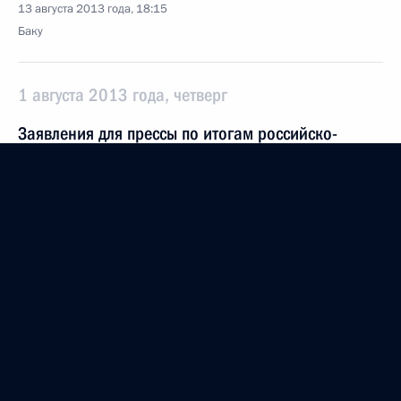
13 августа 2013 года, 18:15
Баку
1 августа 2013 года, четверг
Заявления для прессы по итогам российско-
таджикистанских переговоров
1 августа 2013 года, 17:45
Московская область, Ново-Огарёво
17 июля 2013 года, среда
Проверка боеготовности войск Восточного
и Центрального военных округов
17 июля 2013 года, 08:00
Военный полигон Цугол