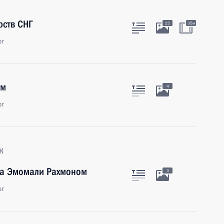
рств СНГ
22
35м
рг
ым
4
рг
к
на Эмомали Рахмоном
3
рг