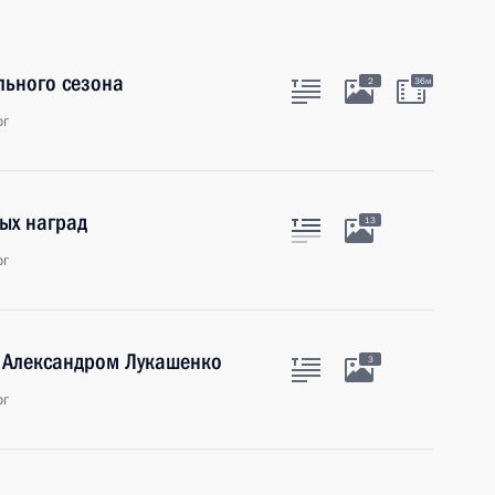
льного сезона
2
36м
рг
ых наград
13
рг
и Александром Лукашенко
3
рг