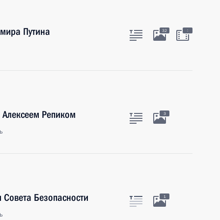
мира Путина
:
32
» Алексеем Репиком
3
ь
 Совета Безопасности
1
ь