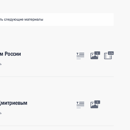
ть следующие материалы
м России
1
12м
ь
 Дмитриевым
3
ь