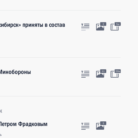
сибирск» приняты в состав
2
5м
 Минобороны
11
59м
к
 Петром Фрадковым
3
ь