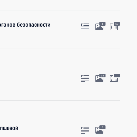
рганов безопасности
1
5м
:
14
упшевой
3