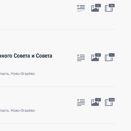
1
3м
нного Совета и Совета
:
3
ласть, Ново-Огарёво
3
10м
ласть, Ново-Огарёво