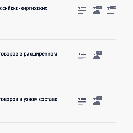
оссийско-киргизских
3
15м
еговоров в расширенном
4
говоров в узком составе
4