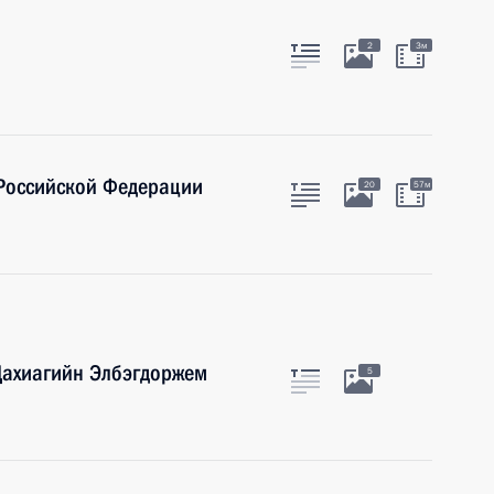
2
3м
 Российской Федерации
20
57м
Цахиагийн Элбэгдоржем
5