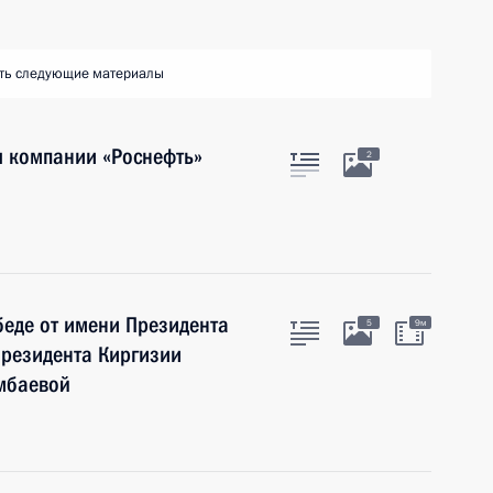
ть следующие материалы
я компании «Роснефть»
2
беде от имени Президента
5
9м
Президента Киргизии
мбаевой