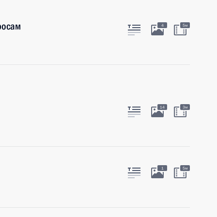
росам
4
5м
14
3м
1
5м