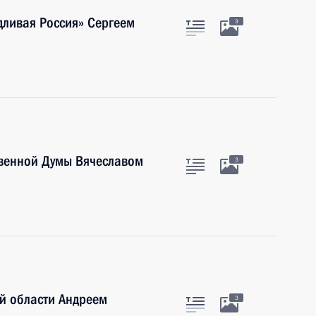
дливая Россия» Сергеем
3
твенной Думы Вячеславом
3
й области Андреем
3