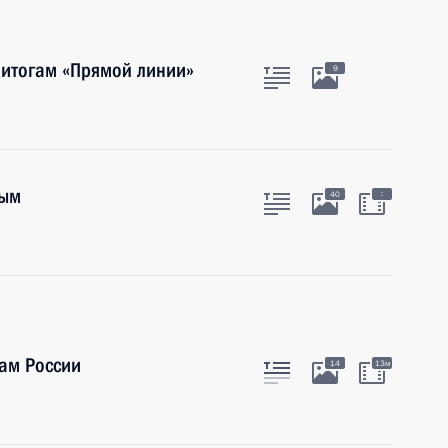
 итогам «Прямой линии»
9
ным
:
40
ам России
14
13м