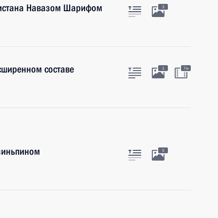
кистана Навазом Шарифом
3
сширенном составе
1
7м
Цзиньпином
5