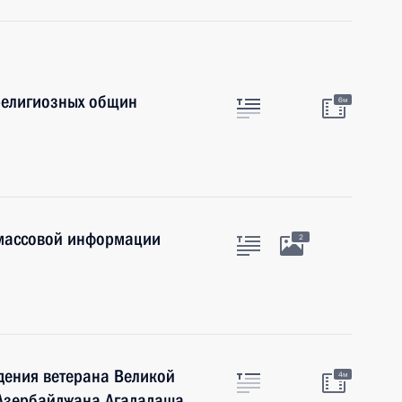
 религиозных общин
6м
 массовой информации
2
дения ветерана Великой
4м
 Азербайджана Агададаша