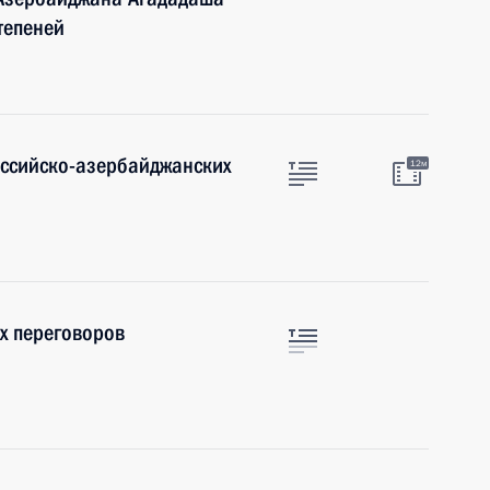
тепеней
оссийско-азербайджанских
12м
х переговоров