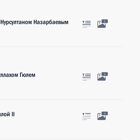
а Нурсултаном Назарбаевым
1
уллахом Гюлем
1
лой II
1