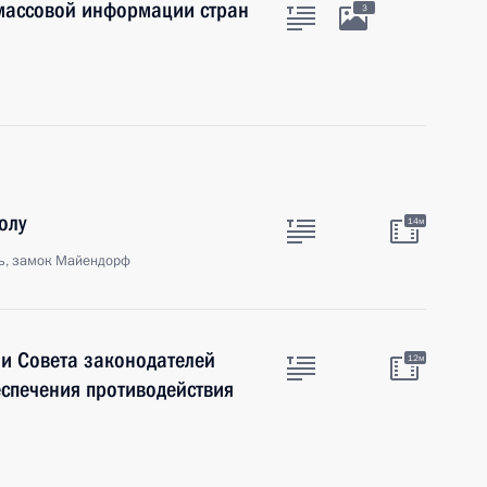
 массовой информации стран
3
олу
14м
ь, замок Майендорф
и Совета законодателей
12м
спечения противодействия