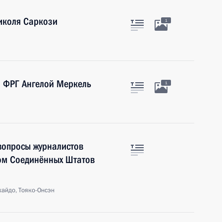
иколя Саркози
1
 ФРГ Ангелой Меркель
1
 вопросы журналистов
том Соединённых Штатов
кайдо, Тояко-Онсэн