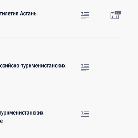
тилетия Астаны
6м
оссийско-туркменистанских
-туркменистанских
е