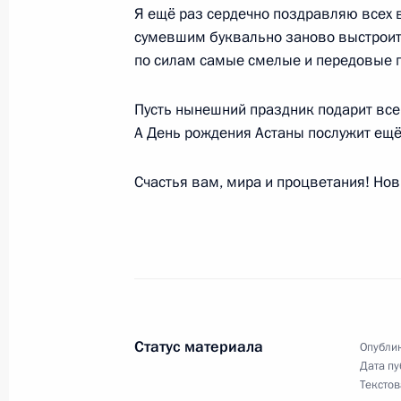
«Группы восьми»
Я ещё раз сердечно поздравляю всех в
сумевшим буквально заново выстроить
3 июля 2008 года, 08:00
по силам самые смелые и передовые 
Пусть нынешний праздник подарит все
2 июля 2008 года, среда
А День рождения Астаны послужит ещё
Встреча со сборной России по футб
Счастья вам, мира и процветания! Нов
2 июля 2008 года, 14:30
Московская област
Заключительное слово на заседани
по вопросам законодательного обе
коррупции
Статус материала
Опублик
2 июля 2008 года, 13:00
Москва
Дата пу
Текстов