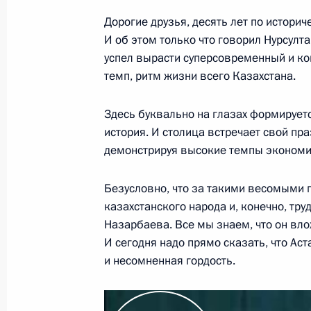
Выступление на праздновании деся
Дорогие друзья, десять лет по истори
5 июля 2008 года, 16:30
Астана
И об этом только что говорил Нурсулт
успел вырасти суперсовременный и ко
темп, ритм жизни всего Казахстана.
4 июля 2008 года, пятница
Здесь буквально на глазах формирует
Заявления для прессы по итогам р
история. И столица встречает свой п
переговоров
демонстрируя высокие темпы экономич
4 июля 2008 года, 16:00
Ашхабад
Безусловно, что за такими весомыми 
казахстанского народа и, конечно, тр
Назарбаева. Все мы знаем, что он влож
Вступительное слово на российско
И сегодня надо прямо сказать, что Аст
переговорах в расширенном состав
и несомненная гордость.
4 июля 2008 года, 15:30
Ашхабад