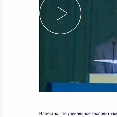
3 июля 2008 года, четверг
Начало встречи с руководителями
Азербайджана
3 июля 2008 года, 19:10
Баку
Интервью представителям средств
Японии
3 июля 2008 года, 19:00
Москва
Выступление на церемонии награж
Отечественной войны гражданина
Известно, что уникальное геополитич
Самедова орденами Славы II и III с