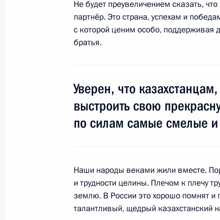
6 июля 2008 года, воскресенье
Не будет преувеличением сказать, что
партнёр. Это страна, успехам и побед
Встреча с Президентом Казахстан
с которой ценим особо, поддерживая д
6 июля 2008 года, 08:30
Астана
братья.
5 июля 2008 года, суббота
Уверен, что казахстанцам
выстроить свою прекрасну
Встреча с Президентом Турции Абд
по силам самые смелые и
5 июля 2008 года, 18:30
Астана
Встреча с Королём Иордании Абдал
Наши народы веками жили вместе. Пор
и трудности целины. Плечом к плечу т
5 июля 2008 года, 17:50
Астана
землю. В России это хорошо помнят и
талантливый, щедрый казахстанский на