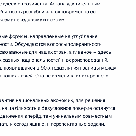
с идеей евразийства. Астана удивительным
бытность республики и одновременно её
всему передовому и новому.
ные форумы, направленные на углубление
оссийско-азербайджанских
12м
сности. Обсуждаются вопросы толерантности
ово важные для наших стран, а главное – здесь
 разных национальностей и вероисповеданий.
дь появившаяся в 90-х годах линия границы между
 наших людей. Она не изменила их искреннего,
х переговоров
звития национальных экономик, для решения
 наша близость и безусловное доверие останутся
о движения вперёд, тем уникальным совместным
ать и сегодняшние, и перспективные задачи.
 массовой информации стран
3