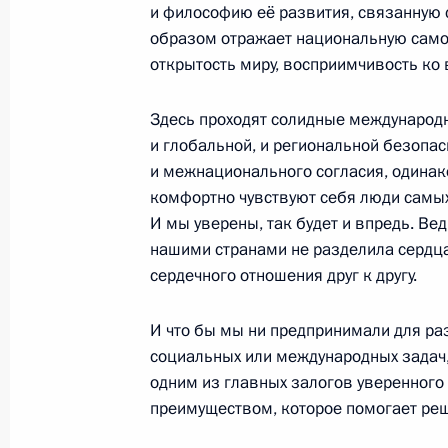
и философию её развития, связанную 
3 июля 2008 года, 16:20
Баку
образом отражает национальную само
открытость миру, восприимчивость ко 
Здесь проходят солидные международ
Заявления для прессы по итогам р
и глобальной, и региональной безопа
переговоров
и межнационального согласия, одинак
3 июля 2008 года, 16:10
Баку
комфортно чувствуют себя люди самых
И мы уверены, так будет и впредь. Ве
нашими странами не разделила сердца
сердечного отношения друг к другу.
Начало российско-азербайджански
в расширенном составе
И что бы мы ни предпринимали для ра
3 июля 2008 года, 16:10
Баку
социальных или международных задач,
одним из главных залогов уверенног
преимуществом, которое помогает реш
Интервью представителям средств