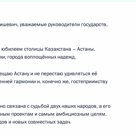
ть следующие материалы
ишевич, уважаемые руководители государств,
 ФРГ Ангелой Меркель
1
 юбилеем столицы Казахстана – Астаны.
хи, города воплощённых надежд.
сещаю Астану и не перестаю удивляться её
 вопросы журналистов
енней гармонии и, конечно же, гостеприимству
том Соединённых Штатов
сно связана с судьбой двух наших народов, а его
кайдо, Тояко-Онсэн
бным проектам и самым амбициозным целям.
дов и новых совместных задач.