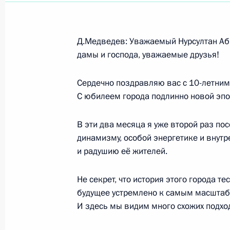
Показа
Д.Медведев: Уважаемый Нурсултан Аб
дамы и господа, уважаемые друзья!
Встреча с Федеральным канцлером
Сердечно поздравляю вас с 10-летним
7 июля 2008 года, 12:15
Тояко
С юбилеем города подлинно новой эпо
В эти два месяца я уже второй раз по
Заявления для прессы и ответы на
динамизму, особой энергетике и внутр
и радушию её жителей.
по окончании встречи с Президен
Америки Джорджем Бушем
Не секрет, что история этого города те
7 июля 2008 года, 07:20
Япония, остров Хок
будущее устремлено к самым масшта
И здесь мы видим много схожих подхо