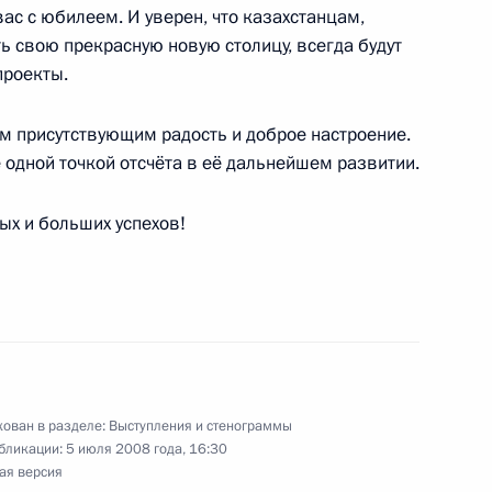
ас с юбилеем. И уверен, что казахстанцам,
 свою прекрасную новую столицу, всегда будут
проекты.
м присутствующим радость и доброе настроение.
 одной точкой отсчёта в её дальнейшем развитии.
олу
14м
ых и больших успехов!
ь, замок Майендорф
и Совета законодателей
12м
спечения противодействия
ован в разделе:
Выступления и стенограммы
бликации:
5 июля 2008 года, 16:30
ая версия