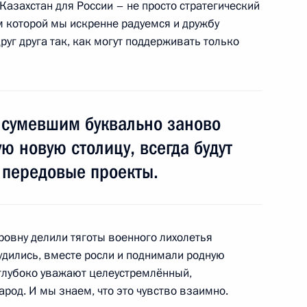
 Казахстан для России – не просто стратегический
ам которой мы искренне радуемся и дружбу
а Нурсултаном Назарбаевым
1
руг друга так, как могут поддерживать только
, сумевшим буквально заново
ю новую столицу, всегда будут
уллахом Гюлем
1
 передовые проекты.
лой II
1
овну делили тяготы военного лихолетья
рудились, вместе росли и поднимали родную
 глубоко уважают целеустремлённый,
род. И мы знаем, что это чувство взаимно.