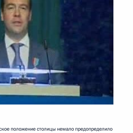
 религиозных общин
6м
 массовой информации
2
дения ветерана Великой
4м
 Азербайджана Агададаша
еское положение столицы немало предопределило
тепеней