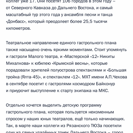
коллег уже 17. Они посетят 106 городов в этом году –
от Северного Кавказа до Дальнего Востока, и самый
масштабный тур этого года у ансамбля песни и танца
«Донбасс», который преодолеет более 25,5 тысячи
километров.
Театральное направление единого гастрольного плана
также насыщено очень яркими моментами. Стоит упомянуть
и гастроли Малого театра, и «Мастерской «12» Никиты
Михалкова» к юбилею «Крымской весны», которые
порадовали зрителей полуострова спектаклями и «Большая
тройка (Ялта-45)», и спектаклем «12». МХТ имени А.П.Чехова
в сентябре посетит с гастролями космодром Байконур
и приурочит выступление к старту экипажа на МКС.
Отдельно хочется выделить детскую программу
гастрольного плана, которая пользуется неизменным
спросом у наших юных театралов, ещё только начинающих.
Так, в марте наши коллеги из Рязанского ТЮЗа посетили
одну из самых удалённых точек Дальнего Востока – город