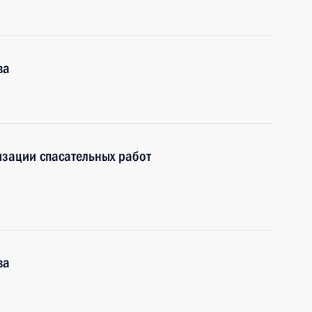
ва
изации спасательных работ
ва