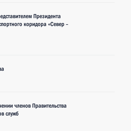
редставителем Президента
портного коридора «Север –
ва
чении членов Правительства
ов служб