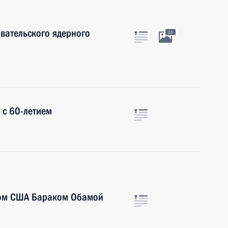
вательского ядерного
11
 с 60-летием
том США Бараком Обамой