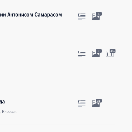
ции Антонисом Самарасом
1
з
7
48м
да
21
, Кировск