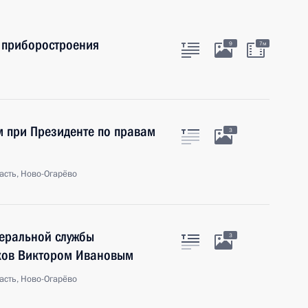
 приборостроения
9
7м
м при Президенте по правам
3
асть, Ново-Огарёво
деральной службы
3
ков Виктором Ивановым
асть, Ново-Огарёво