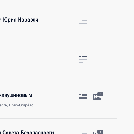
м Юрия Израэля
Тхакушиновым
4
асть, Ново-Огарёво
 Совета Безопасности
1