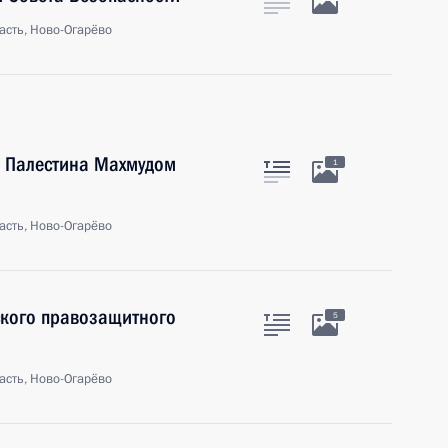
асть, Ново-Огарёво
а Палестина Махмудом
1
асть, Ново-Огарёво
ского правозащитного
5
асть, Ново-Огарёво