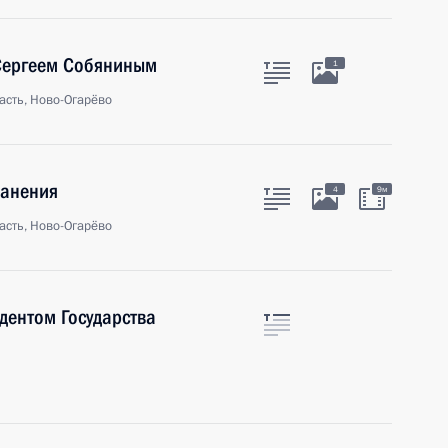
Сергеем Собяниным
1
асть, Ново-Огарёво
ранения
4
9м
асть, Ново-Огарёво
дентом Государства