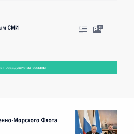
ным СМИ
13
ть предыдущие материалы
енно-Морского Флота