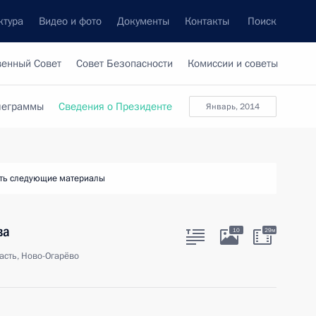
ктура
Видео и фото
Документы
Контакты
Поиск
венный Совет
Совет Безопасности
Комиссии и советы
леграммы
Сведения о Президенте
январь, 2014
ть следующие материалы
ва
10
29м
асть, Ново-Огарёво