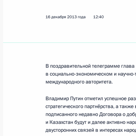
Николай Рогожкин назначен первы
внутренних дел – главнокомандую
16 декабря 2013 года
12:40
МВД
20 декабря 2013 года, 13:55
Внесены изменения в законодател
деятельности МВД
В поздравительной телеграмме глава 
в социально-экономическом и научно-т
20 декабря 2013 года, 13:50
международного авторитета.
Владимир Путин отметил успешное раз
Указ о помиловании Михаила Ходо
стратегического партнёрства, а также 
подписанного недавно Договора о добр
20 декабря 2013 года, 12:00
и Казахстан будут и далее активно н
двусторонних связей в интересах народ