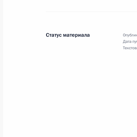
17 декабря 2013 года, вторник
Заседание Российско-Украинской 
Статус материала
Опублик
Дата пу
17 декабря 2013 года, 18:40
Москва, Кремл
Текстов
Поздравление Ангеле Меркель с пе
Федерального канцлера Германии
17 декабря 2013 года, 16:30
Встреча с Президентом Украины В
17 декабря 2013 года, 15:35
Москва, Кремл