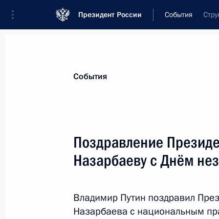
Президент России
События
Стру
Президент
Администрация
Государст
Новости
Стенограммы
Поездки
Те
События
Показа
Поздравление Президе
Назарбаеву с Днём не
Заседание Совета по науке и обра
20 декабря 2013 года, 15:40
Москва, Кремл
Владимир Путин поздравил През
Назарбаева с национальным пр