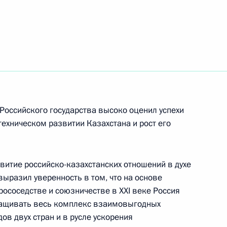
м заместителем Министра
щим внутренними войсками
ьство по вопросам
Российского государства высоко оценил успехи
ехническом развитии Казахстана и рост его
витие российско-казахстанских отношений в духе
рковского
выразил уверенность в том, что на основе
ососедстве и союзничестве в XXI веке Россия
аращивать весь комплекс взаимовыгодных
ов двух стран и в русле ускорения