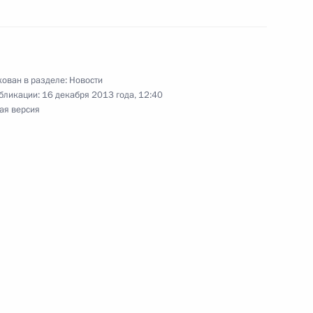
межгосударственной комиссии
14
ован в разделе:
Новости
бликации:
16 декабря 2013 года, 12:40
ь
ая версия
реизбранием на пост
иктором Януковичем
3
ь