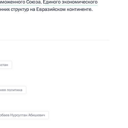
аможенного Союза
,
Единого экономического
нних структур на Евразийском континенте.
тина
:
38
илеем
хстан
няя политика
шего Евразийского
ровне глав государств
рбаев Нурсултан Абишевич