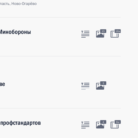
ласть, Ново-Огарёво
 Минобороны
15
16м
ве
3
 профстандартов
4
6м