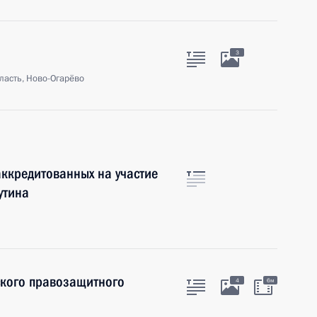
3
ласть, Ново-Огарёво
аккредитованных на участие
утина
ского правозащитного
4
6м