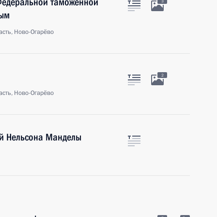
 Федеральной таможенной
3
вым
сть, Ново-Огарёво
2
сть, Ново-Огарёво
ой Нельсона Манделы