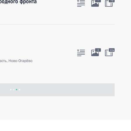
родного фронта
7
7м
3
10м
сть, Ново-Огарёво
о правам человека Михаилом
1
равам человека в России
сть, Ново-Огарёво