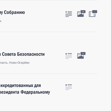
му Собранию
:
9
ь
 Совета Безопасности
1
ласть, Ново-Огарёво
аккредитованных для
резидента Федеральному