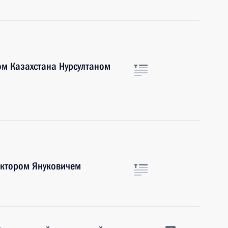
ом Казахстана Нурсултаном
иктором Януковичем