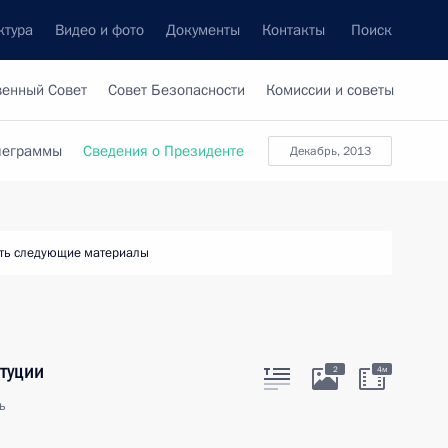
ктура
Видео и фото
Документы
Контакты
Поиск
венный Совет
Совет Безопасности
Комиссии и советы
леграммы
Сведения о Президенте
декабрь, 2013
ть следующие материалы
итуции
2
4м
ь