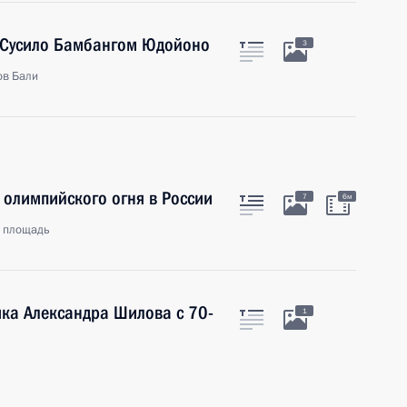
 Сусило Бамбангом Юдойоно
3
ов Бали
 олимпийского огня в России
7
6м
я площадь
ика Александра Шилова с 70-
1