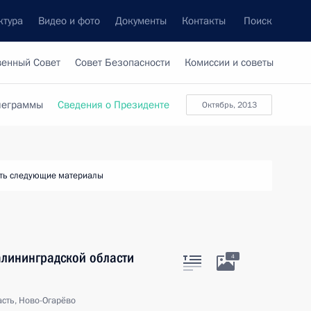
ктура
Видео и фото
Документы
Контакты
Поиск
венный Совет
Совет Безопасности
Комиссии и советы
леграммы
Сведения о Президенте
октябрь, 2013
ть следующие материалы
алининградской области
4
сть, Ново-Огарёво