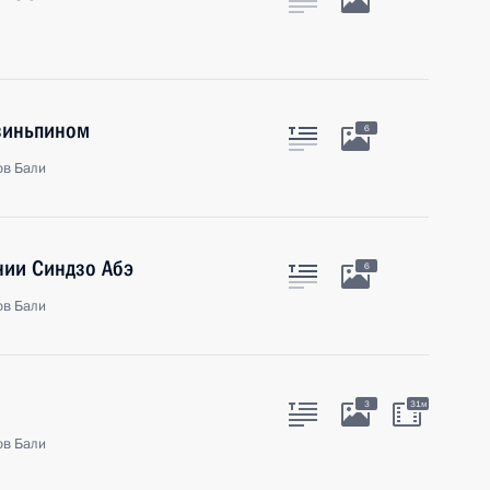
Цзиньпином
6
ов Бали
нии Синдзо Абэ
6
ов Бали
3
31м
ов Бали