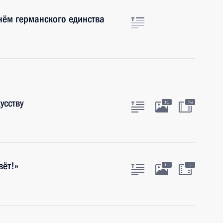
нём германского единства
усству
11
7м
вёт!»
:
11