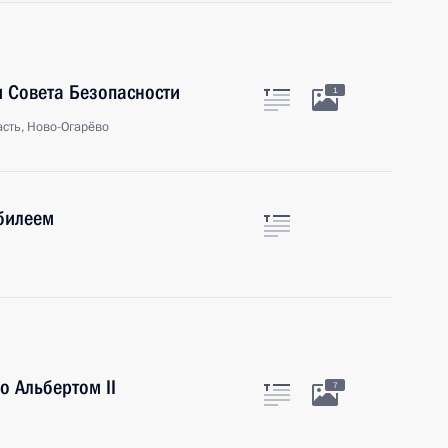
 Совета Безопасности
1
сть, Ново-Огарёво
билеем
 Альбертом II
7