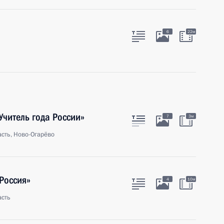
а
6
22м
Учитель года России»
7
3м
сть, Ново-Огарёво
Россия»
4
10м
асть