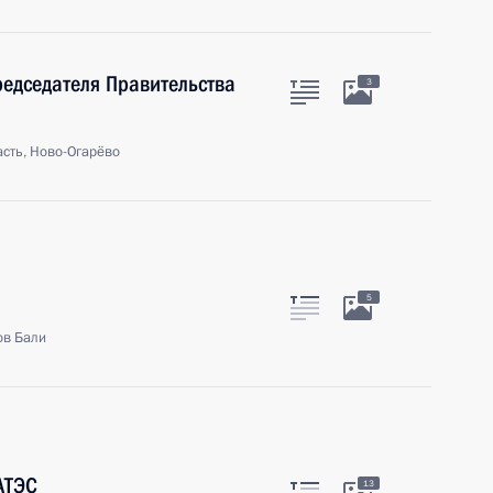
редседателя Правительства
3
сть, Ново-Огарёво
5
ов Бали
АТЭС
13