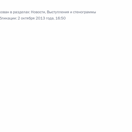
ов Бали
ован в разделах:
Новости
,
Выступления и стенограммы
бликации:
2 октября 2013 года, 16:50
нии Синдзо Абэ
6
ов Бали
3
31м
ов Бали
 Сусило Бамбангом Юдойоно
3
ов Бали