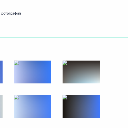
жности заместителя Министра
 фотографий
алининградской области
4
сть, Ново-Огарёво
редседателя Правительства
3
сть, Ново-Огарёво