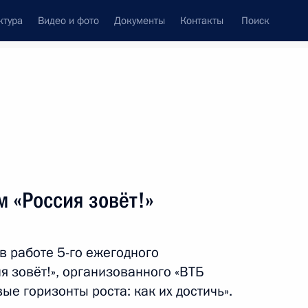
ктура
Видео и фото
Документы
Контакты
Поиск
венный Совет
Совет Безопасности
Комиссии и советы
леграммы
Сведения о Президенте
октябрь, 2013
ть следующие материалы
 «Россия зовёт!»
рой помощи имени Н.В.
в работе 5-го ежегодного
 зовёт!», организованного «ВТБ
ые горизонты роста: как их достичь».