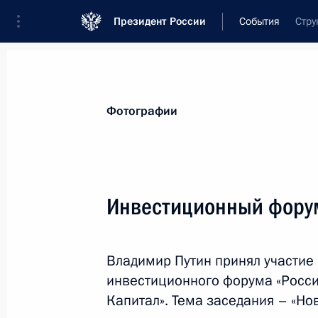
Президент России
События
Стру
Президент
Администрация
Государст
Новости
Стенограммы
Поездки
Те
Фотографии
Показа
Инвестиционный форум
Поздравление коллективу НИИ ско
Склифосовского
Владимир Путин принял участие 
10 октября 2013 года, 09:30
инвестиционного форума «Россия
Капитал». Тема заседания – «Нов