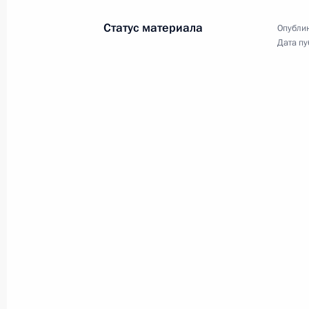
7 октября 2013 года, 18:50
Индонезия, остр
Статус материала
Опублик
Дата пу
Встреча с Премьер-министром Япо
7 октября 2013 года, 14:40
Индонезия, остр
Деловой саммит АТЭС
7 октября 2013 года, 14:00
Индонезия, остр
Встреча с Президентом Индонезии
7 октября 2013 года, 13:30
Индонезия, остр