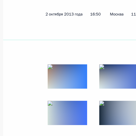
Олег Остапенко освобождён от дол
2 октября 2013 года
16:50
Москва
11
обороны
10 октября 2013 года, 09:00
9 октября 2013 года, среда
Рабочая встреча с губернатором К
Николаем Цукановым
9 октября 2013 года, 14:30
Московская обла
Рабочая встреча с Заместителем П
Дмитрием Рогозиным
9 октября 2013 года, 12:10
Московская обла