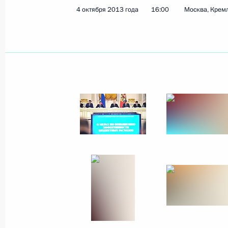
4 октября 2013 года
16:00
Москва, Крем
Олег Остапенко освобождён от дол
обороны
10 октября 2013 года, 09:00
9 октября 2013 года, среда
Рабочая встреча с губернатором К
Николаем Цукановым
9 октября 2013 года, 14:30
Московская обла
Рабочая встреча с Заместителем П
Дмитрием Рогозиным
9 октября 2013 года, 12:10
Московская обла