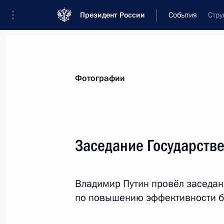
Президент России
События
Стру
Президент
Администрация
Государст
Новости
Стенограммы
Поездки
Те
Фотографии
Показа
Заседание Государстве
Поздравление коллективу НИИ ско
Склифосовского
Владимир Путин провёл заседан
10 октября 2013 года, 09:30
по повышению эффективности б