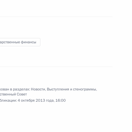
5
дарственные финансы
ов Бали
АТЭС
13
ован в разделах:
Новости
,
Выступления и стенограммы
,
ственный Совет
бликации:
4 октября 2013 года, 16:00
Цзиньпином
6