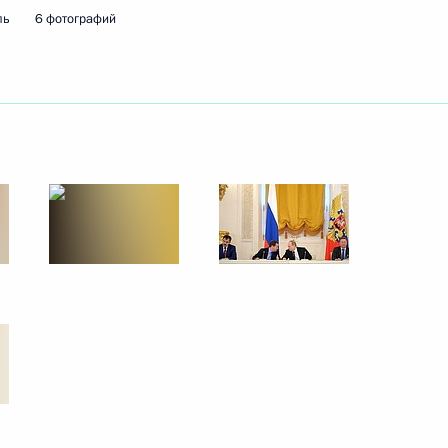
ль
6 фотографий
жности заместителя Министра
алининградской области
4
сть, Ново-Огарёво
редседателя Правительства
3
сть, Ново-Огарёво