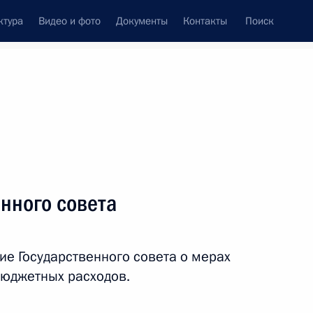
ктура
Видео и фото
Документы
Контакты
Поиск
венный Совет
Совет Безопасности
Комиссии и советы
леграммы
Сведения о Президенте
октябрь, 2013
ть следующие материалы
нного совета
рой помощи имени Н.В.
ие Государственного совета о мерах
юджетных расходов.