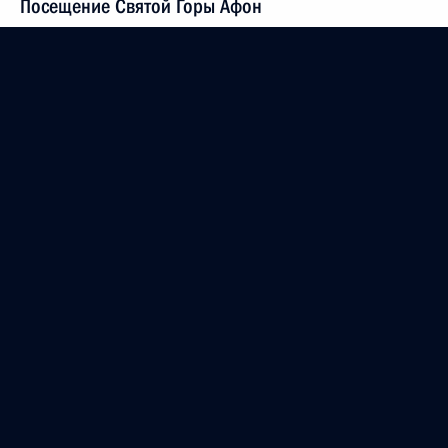
Посещение Святой Горы Афон
28 мая 2016 года, 19:30
Греция
Поздравление Президенту Азербайджана с Днём
Республики
28 мая 2016 года, 12:05
Поздравление военнослужащим и ветеранам
Пограничной службы ФСБ России с Днём
пограничника
28 мая 2016 года, 09:00
Встреча с представителями российских СМИ