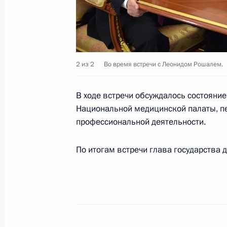
8 июня состоится пленарное заседа
России и Беларуси
6 июня 2016 года, 11:00
2 из 2
Во время встречи с Леонидом Рошалем.
3 июня 2016 года, пятница
В ходе встречи обсуждалось состояние
Национальной медицинской палаты, п
Поздравление Раулю Кастро с Днё
профессиональной деятельности.
3 июня 2016 года, 17:45
По итогам встречи глава государства д
Совещание с постоянными членами
3 июня 2016 года, 14:05
Москва, Кремль