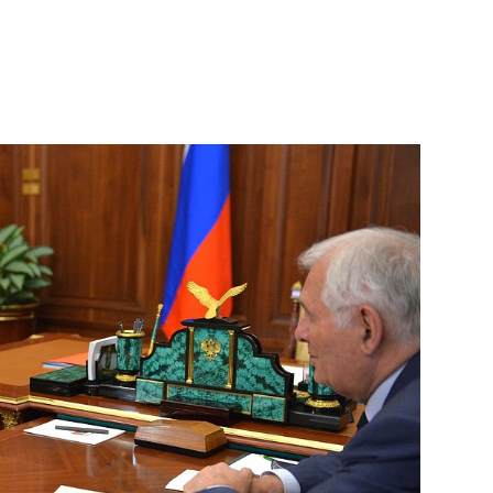
9
5м
й области Николаем
3
нта России участникам,
16