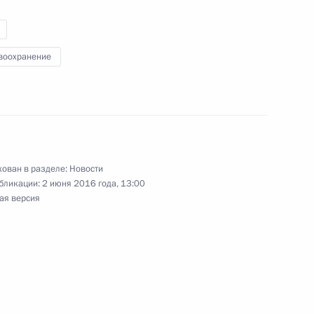
я «Россельхозбанка»
2
воохранение
овгородской области Сергеем
5
ован в разделе:
Новости
бликации:
2 июня 2016 года, 13:00
ая версия
ление Президенту Италии
ионального праздника — Дня