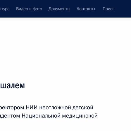
ктура
Видео и фото
Документы
Контакты
Поиск
венный Совет
Совет Безопасности
Комиссии и советы
леграммы
Сведения о Президенте
июнь, 2016
ть следующие материалы
ошалем
ва
8
19м
иректором НИИ неотложной детской
зидентом Национальной медицинской