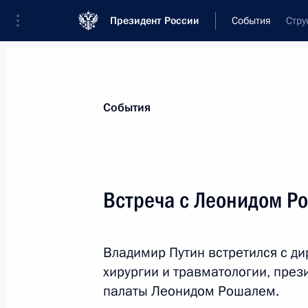
Президент России
События
Стру
Президент
Администрация
Государст
Новости
Стенограммы
Поездки
Те
События
Показа
Встреча с Леонидом Р
Совещание с членами Правительст
Владимир Путин встретился с д
7 июня 2016 года, 13:35
Москва, Кремль
хирургии и травматологии, пре
палаты Леонидом Рошалем.