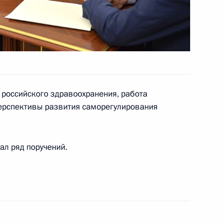
ние III Форума регионов
 российского здравоохранения, работа
ерспективы развития саморегулирования
м рождения
ал ряд поручений.
 Совета Безопасности
2