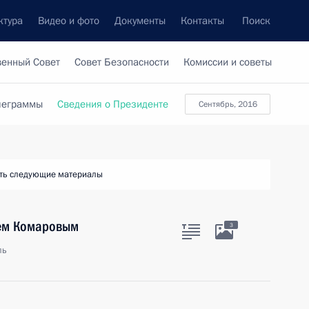
ктура
Видео и фото
Документы
Контакты
Поиск
венный Совет
Совет Безопасности
Комиссии и советы
леграммы
Сведения о Президенте
сентябрь, 2016
ть следующие материалы
рем Комаровым
3
ль