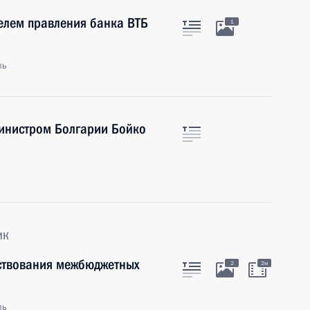
телем правления банка ВТБ
1
ль
инистром Болгарии Бойко
ик
ствования межбюджетных
2
2м
ль