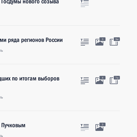
 Госдумы нового созыва
ми ряда регионов России
3
3м
ль
дших по итогам выборов
4
7м
ль
 Пучковым
3
ль