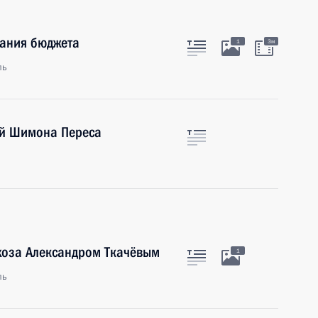
ания бюджета
1
3м
ль
ой Шимона Переса
хоза Александром Ткачёвым
1
ль