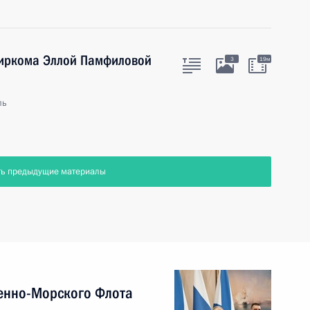
биркома Эллой Памфиловой
3
19м
ль
ть предыдущие материалы
енно-Морского Флота