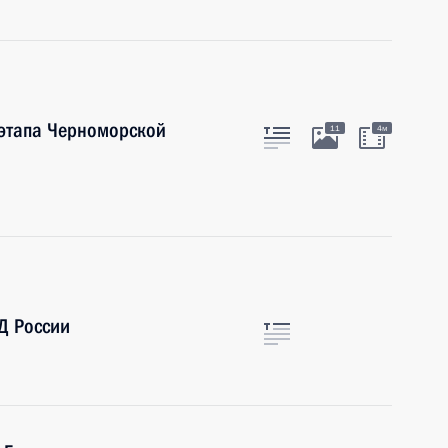
 этапа Черноморской
11
4м
Д России