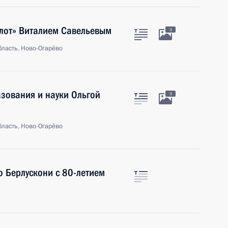
флот» Виталием Савельевым
3
ласть, Ново-Огарёво
зования и науки Ольгой
3
ласть, Ново-Огарёво
 Берлускони с 80-летием