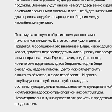
продукты. Военные уйдут, они же не могут здесь вечно сиде
со своими временными мостами, и всё – не будет ни техники
для перевоза людей и товаров, ни сообщения между
населёнными пунктами.
Поэтому на это нужно обратить немедленно самое
пристальное внимание. Для этого тоже нужны деньги.
Придётся, я обращаю на это внимание и Ваше, и всех други
коллег, придётся перераспределить имеющиеся у вас ресур
и сманеврировать ими. Где‑то, значит, придётся снять,
но ничего не поделаешь, здесь бедствие, люди в беде
оказались, надо им помочь. Где‑то нужно будет снять,
с каких‑то объектов, а сюда перебросить. И просто
отсубсидировать субъекты – субъектам дать
соответствующие деньги на восстановление муниципальной
и субъектовой дорожно-транспортной инфраструктуры.
Незамедлительно нужно провести эти расчёты и представи
предложения.