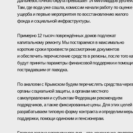
Дальневосточного округа превышает 14 миллиардов рублей
Там, где вода уже сошла, комиссии начали работу по оценке
ущерба и первые мероприятия по восстановлению жилого
фонда и социальной инфраструктуры.
Примерно 12 тысяч повреждённых домов подлежат
капитальному ремонту. Мы постараемся в максимально
короткие сроки произвести рассмотрение документов
и обеспечить перечисление средств в регионы, после того к
будут приняты параметры финансовой поддержки и помощи
пострадавшим от паводка.
По аналогии с Крымском будем перечислять средства чере
органы социальной защиты, а органам местного
самоуправления и субъектам Федерации рекомендуем
подрядчиков, а также фиксированные цены. Для этих целей
разрабатываем типовую форму контракта и определим мер
поддержки, помощи одиноким и пенсионерам.
Главная задача сегодняшнего дня – это, конечно же, подгото