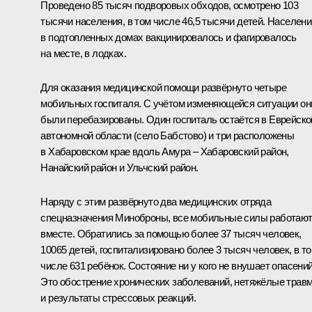
Проведено 85 тысяч подворовых обходов, осмотрено 103
тысячи населения, в том числе 46,5 тысячи детей. Населени
в подтопленных домах вакцинировалось и фагировалось
на месте, в лодках.
Для оказания медицинской помощи развёрнуто четыре
мобильных госпиталя. С учётом изменяющейся ситуации он
были перебазированы. Один госпиталь остаётся в Еврейско
автономной области (село Бабстово) и три расположены
в Хабаровском крае вдоль Амура – Хабаровский район,
Нанайский район и Ульчский район.
Наряду с этим развёрнуто два медицинских отряда
спецназначения Миноброны, все мобильные силы работаю
вместе. Обратились за помощью более 37 тысяч человек,
10065 детей, госпитализировано более 3 тысяч человек, в т
числе 631 ребёнок. Состояние ни у кого не внушает опасений
Это обострение хронических заболеваний, нетяжёлые трав
и результаты стрессовых реакций.