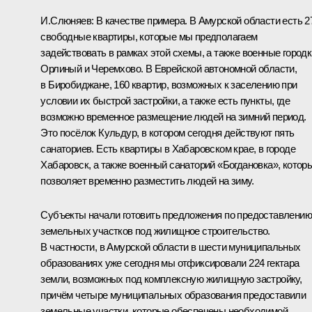
И.Слюняев:
В качестве примера. В Амурской области есть 2
свободные квартиры, которые мы предполагаем
задействовать в рамках этой схемы, а также военные городк
Орлиный и Черемхово. В Еврейской автономной области,
в Биробиджане, 160 квартир, возможных к заселению при
условии их быстрой застройки, а также есть пункты, где
возможно временное размещение людей на зимний период.
Это посёлок Кульдур, в котором сегодня действуют пять
санаториев. Есть квартиры в Хабаровском крае, в городе
Хабаровск, а также военный санаторий «Богдановка», котор
позволяет временно разместить людей на зиму.
Субъекты начали готовить предложения по предоставлению
земельных участков под жилищное строительство.
В частности, в Амурской области в шести муниципальных
образованиях уже сегодня мы отфиксировали 224 гектара
земли, возможных под комплексную жилищную застройку,
причём четыре муниципальных образования предоставили
земельные участки, которые обеспечены необходимой