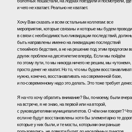
болотных пошастали, на лодках поездили и посмотрели, где
и чего не хватает. Реально не хватает.
Хочу Вам сказать и всем остальным коллегам: все
мероприятия, которые связаны и которые мы будем провод
в связи с необходимостью ликвидации последствий, должн
быть направлены именно на ликвидацию последствий
стихийного бедствия, а не на решение под этим предлогом в
других проблем на десятилетие вперёд. Если мы пойдём
по этому пути, то мы никогда ничего не решим, мы «утонем»,
просто денег не хватит. Но то, что мы будем восстанавливат
нужно, конечно, восстанавливать на современной базе,
и по‑современному надо это делать. Это тоже требует денег.
Я на что хочу обратить внимание? Вы, по‑моему, были вчера
на встрече, я не знаю, на первой или на второй,
с руководителями муниципалитетов. О чём они говорят? Что
если не будут восстановлены хотя бы элементарно те дорог
которые у них были, и те мосты, которыми они раньше
пользовались, не довезти будет до населённых пунктов