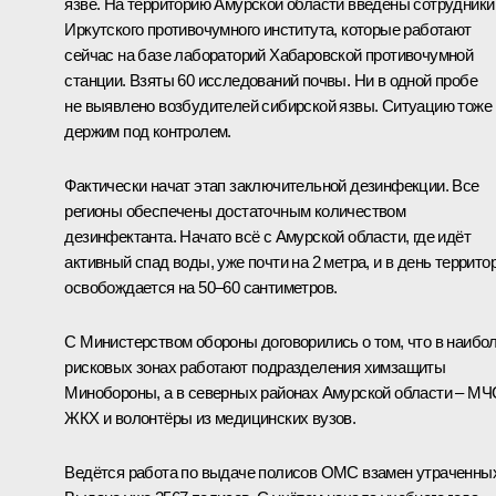
язве. На территорию Амурской области введены сотрудники
Иркутского противочумного института, которые работают
сейчас на базе лабораторий Хабаровской противочумной
станции. Взяты 60 исследований почвы. Ни в одной пробе
не выявлено возбудителей сибирской язвы. Ситуацию тоже
держим под контролем.
Фактически начат этап заключительной дезинфекции. Все
регионы обеспечены достаточным количеством
дезинфектанта. Начато всё с Амурской области, где идёт
активный спад воды, уже почти на 2 метра, и в день террито
освобождается на 50–60 сантиметров.
С Министерством обороны договорились о том, что в наибо
рисковых зонах работают подразделения химзащиты
Минобороны, а в северных районах Амурской области – МЧ
ЖКХ и волонтёры из медицинских вузов.
Ведётся работа по выдаче полисов ОМС взамен утраченны