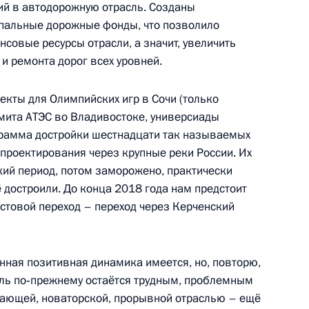
й в автодорожную отрасль. Созданы
ских хозяйств
пальные дорожные фонды, что позволило
нсовые ресурсы отрасли, а значит, увеличить
и ремонта дорог всех уровней.
ва
кты для Олимпийских игр в Сочи (только
мита АТЭС во Владивостоке, универсиады
грамма достройки шестнадцати так называемых
проектирования через крупные реки России. Их
кий период, потом заморожено, практически
ической культуры и спорта
 достроили. До конца 2018 года нам предстоит
товой переход – переход через Керченский
нная позитивная динамика имеется, но, повторю,
ва
сль по‑прежнему остаётся трудным, проблемным
жающей, новаторской, прорывной отраслью – ещё