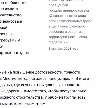
ов в обществе,
президиума
ва
 не изжита
Государственного совета
троительство
«О совершенствовании
 финансовые
сети автомобильных дорог
в целях комплексного
орой
освоения и развития
роенные
совершенствования сети
территорий Российской
 требуемым
Федерации»
ся,
8 октября 2014 года
ртных нагрузок
ые на повышение достоверности, точности
ва
 Многие методики здесь явно устарели. В итоге
дыры», где исчезают выделенные средства.
 же дороги – вместо того, чтобы поступательно
ожного строительства. У рабочей группы есть
я мы их тоже рассмотрим.
тратегии развития ТЭК