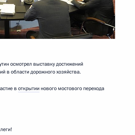
зованию
утин осмотрел выставку достижений
ий в области дорожного хозяйства.
ва
частие в
открытии
нового мостового перехода
рственной научно-
развития сельского хозяйства
леги!