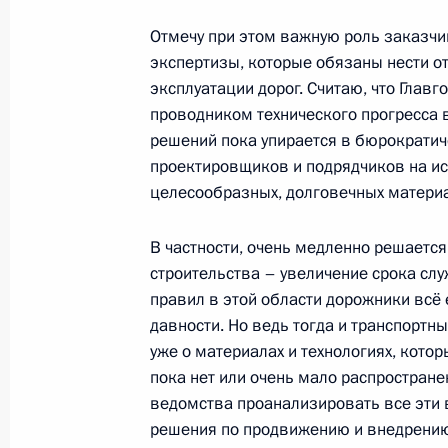
и экологической безопасности
Отмечу при этом важную роль заказчи
4 июня 2014 года, 21:10
экспертизы, которые обязаны нести от
эксплуатации дорог. Считаю, что Глав
проводником технического прогресса 
Совещание с членами Правительст
решений пока упирается в бюрократиче
проектировщиков и подрядчиков на и
26 марта 2014 года, 17:00
целесообразных, долговечных материа
В частности, очень медленно решаетс
Совместное заседание Госсовета и
строительства – увеличение срока сл
достижения целевых показателей р
правил в этой области дорожники всё
давности. Но ведь тогда и транспортн
23 декабря 2013 года, 16:00
уже о материалах и технологиях, котор
пока нет или очень мало распростран
ведомства проанализировать все эти
Заседание Комиссии по вопросам с
решения по продвижению и внедрению
и экологической безопасности