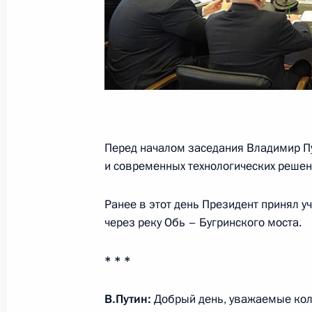
25 ноября 2016 года, 14:45
Заседание Совета по науке и обра
23 ноября 2016 года, 15:15
Перед началом заседания Владимир П
и современных технологических решен
Совещание с членами Правительст
7 сентября 2016 года, 14:15
Ранее в этот день Президент принял у
через реку Обь – Бугринского моста.
* * *
Указ о мерах по реализации госуда
технической политики в интересах 
В.Путин:
Добрый день, уважаемые кол
22 июля 2016 года, 14:00