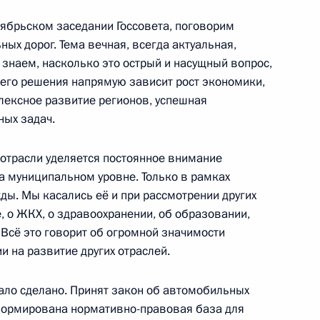
тябрьском заседании Госсовета, поговорим
ных дорог. Тема вечная, всегда актуальная,
ва
ы знаем, насколько это острый и насущный вопрос,
его решения напрямую зависит рост экономики,
лексное развитие регионов, успешная
ных задач.
ва
отрасли уделяется постоянное внимание
а муниципальном уровне. Только в рамках
жды. Мы касались её и при рассмотрении других
е, о ЖКХ, о здравоохранении, об образовании,
 Всё это говорит об огромной значимости
ва
и на развитие других отраслей.
ало сделано. Принят закон об автомобильных
сформирована нормативно-правовая база для