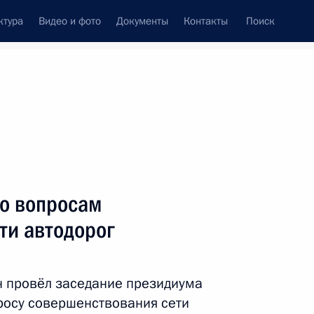
ктура
Видео и фото
Документы
Контакты
Поиск
Все персоны
федерации (FIDE)
по вопросам
ти автодорог
Подписаться на ленту
н провёл заседание президиума
просу совершенствования сети