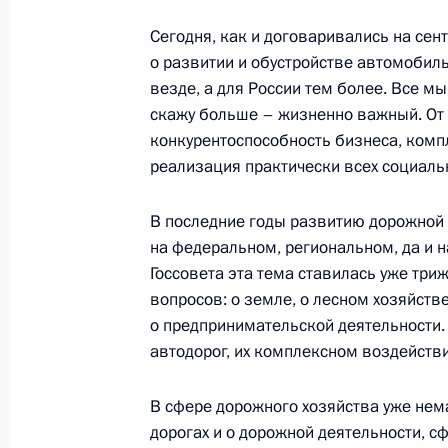
Сегодня, как и договаривались на сен
о развитии и обустройстве автомобиль
Совещание с членами Правительст
везде, а для России тем более. Все м
скажу больше – жизненно важный. От 
20 апреля 2016 года, 15:40
конкурентоспособность бизнеса, комп
реализация практически всех социаль
Совещание с членами Правительст
В последние годы развитию дорожной 
2 марта 2016 года, 16:10
на федеральном, региональном, да и н
Госсовета эта тема ставилась уже три
вопросов: о земле, о лесном хозяйств
о предпринимательской деятельности.
Совещание с членами Правительст
автодорог, их комплексном воздействи
9 декабря 2015 года, 17:45
В сфере дорожного хозяйства уже нем
дорогах и о дорожной деятельности, 