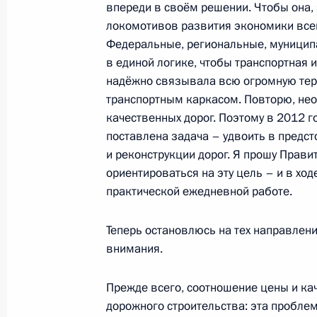
впереди в своём решении. Чтобы она,
локомотивов развития экономики всей
Федеральные, региональные, муниципа
Совещание с членами Правительст
в единой логике, чтобы транспортная 
29 апреля 2015 года, 15:00
надёжно связывала всю огромную терр
транспортным каркасом. Повторю, нео
качественных дорог. Поэтому в 2012 
поставлена задача – удвоить в предс
Перечень поручений по вопросам 
и реконструкции дорог. Я прошу Прави
«Россельхозбанка»
ориентироваться на эту цель – и в хо
28 апреля 2015 года, 12:15
практической ежедневной работе.
Теперь остановлюсь на тех направлени
Совещание с членами Правительст
внимания.
18 февраля 2015 года, 18:15
Прежде всего, соотношение цены и ка
дорожного строительства: эта пробле