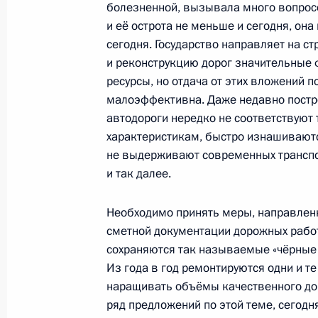
болезненной, вызывала много вопрос
Совещание с членами Правительст
и её острота не меньше и сегодня, она
сегодня. Государство направляет на с
4 февраля 2015 года, 16:20
и реконструкцию дорог значительные
ресурсы, но отдача от этих вложений п
малоэффективна. Даже недавно пост
Президиум Госсовета по вопросам 
автодороги нередко не соответствуют
автодорог
характеристикам, быстро изнашивают
8 октября 2014 года, 16:50
не выдерживают современных транспо
и так далее.
Необходимо принять меры, направленн
Совещание с членами Правительст
сметной документации дорожных работ.
27 августа 2014 года, 20:00
сохраняются так называемые «чёрные 
Из года в год ремонтируются одни и те
наращивать объёмы качественного дор
ряд предложений по этой теме, сегодн
Заседание Комиссии по вопросам с