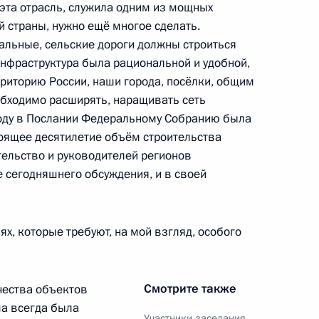
 эта отрасль, служила одним из мощных
 страны, нужно ещё многое сделать.
льные, сельские дороги должны строиться
ва
инфраструктура была рациональной и удобной,
иторию России, наши города, посёлки, общим
бходимо расширять, наращивать сеть
году в Послании Федеральному Собранию была
тоящее десятилетие объём строительства
стабилизации работы
тельство и руководителей регионов
де сегодняшнего обсуждения, и в своей
ях, которые требуют, на мой взгляд, особого
ва
Смотрите также
чества объектов
ма всегда была
Участники заседания