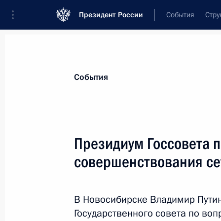
Президент России
События
Стру
Материалы по выбранной персоне
События
Дворкович
,
Аркадий
Владимирович
президент Международной шахматной 
Президиум Госсовета 
совершенствования се
Биография
Лента событий
В Новосибирске Владимир Пути
Государственного совета по во