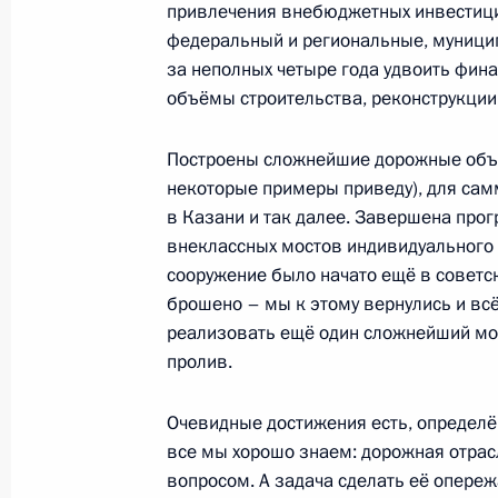
привлечения внебюджетных инвестици
Встреча с представителями фермер
федеральный и региональные, муници
24 сентября 2015 года, 15:00
за неполных четыре года удвоить фина
объёмы строительства, реконструкции 
Совещание с членами Правительст
Построены сложнейшие дорожные объе
некоторые примеры приведу), для сам
26 августа 2015 года, 19:40
в Казани и так далее. Завершена про
внеклассных мостов индивидуального 
сооружение было начато ещё в советс
Заседание Совета по развитию физ
брошено – мы к этому вернулись и всё
реализовать ещё один сложнейший мос
2 июня 2015 года, 15:20
пролив.
Очевидные достижения есть, определё
Совещание с членами Правительст
все мы хорошо знаем: дорожная отра
20 мая 2015 года, 15:45
вопросом. А задача сделать её опере