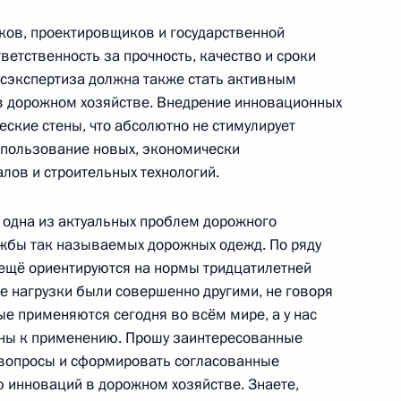
ков, проектировщиков и государственной
ветственность за прочность, качество и сроки
госэкспертиза должна также стать активным
в дорожном хозяйстве. Внедрение инновационных
ва
ские стены, что абсолютно не стимулирует
спользование новых, экономически
лов и строительных технологий.
я одна из актуальных проблем дорожного
 Комиссии по мониторингу
ужбы так называемых дорожных одежд. По ряду
азвития страны
 ещё ориентируются на нормы тридцатилетней
ые нагрузки были совершенно другими, не говоря
ые применяются сегодня во всём мире, а у нас
ены к применению. Прошу заинтересованные
 вопросы и сформировать согласованные
тратегии развития ТЭК
 инноваций в дорожном хозяйстве. Знаете,