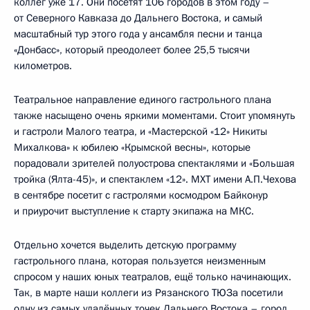
коллег уже 17. Они посетят 106 городов в этом году –
от Северного Кавказа до Дальнего Востока, и самый
масштабный тур этого года у ансамбля песни и танца
«Донбасс», который преодолеет более 25,5 тысячи
километров.
Театральное направление единого гастрольного плана
также насыщено очень яркими моментами. Стоит упомянуть
и гастроли Малого театра, и «Мастерской «12» Никиты
Михалкова» к юбилею «Крымской весны», которые
порадовали зрителей полуострова спектаклями и «Большая
тройка (Ялта-45)», и спектаклем «12». МХТ имени А.П.Чехова
в сентябре посетит с гастролями космодром Байконур
и приурочит выступление к старту экипажа на МКС.
Отдельно хочется выделить детскую программу
гастрольного плана, которая пользуется неизменным
спросом у наших юных театралов, ещё только начинающих.
Так, в марте наши коллеги из Рязанского ТЮЗа посетили
одну из самых удалённых точек Дальнего Востока – город