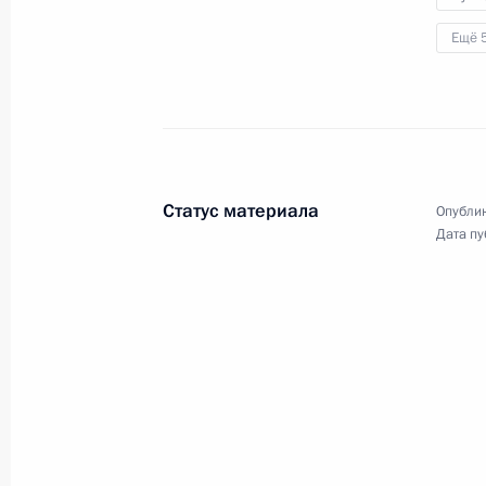
Ещё 
15 мая 2017 года
Аудио, 5 мин.
Статус материала
Опублик
Дата пу
Заявления для прессы
по итогам российско-
палестинских переговоров