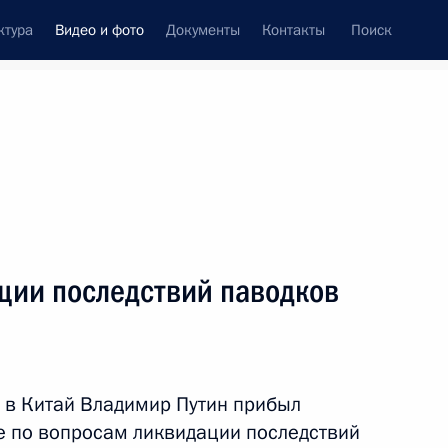
ктура
Видео и фото
Документы
Контакты
Поиск
си
ия, встречи
Встречи со СМИ
май, 2017
ть следующие материалы
ции последствий паводков
Заявления для прессы и ответы
на вопросы журналистов по итогам
российско-итальянских
 в Китай Владимир Путин прибыл
переговоров
ие по вопросам ликвидации последствий