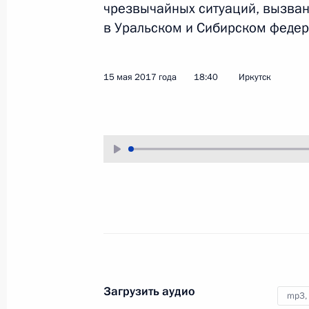
чрезвычайных ситуаций, вызва
17 мая 2017 года
Аудио, 3 мин.
в Уральском и Сибирском федер
15 мая 2017 года
18:40
Иркутск
Совещание с руководством
Минобороны и оборонно-
промышленного комплекса
Загрузить аудио
mp3,