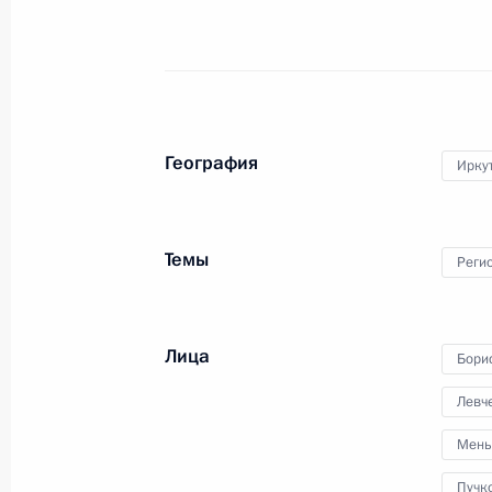
16 мая 2017 года
Аудио, 3 мин.
География
Иркут
Темы
Реги
Лица
Бори
Заседание круглого стола
Левче
лидеров форума «Один пояс,
Мень
один путь»
Пучк