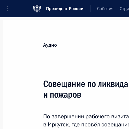
Президент России
События
Стру
Видеозаписи
Фотографии
Аудиозапи
Все материалы
Выступления
Совещан
Аудио
Показа
Совещание по ликвида
и пожаров
Совещание по вопросам
формирования проекта
госпрограммы вооружения
По завершении рабочего визита
на 2018–2025 годы
в Иркутск, где провёл совещан