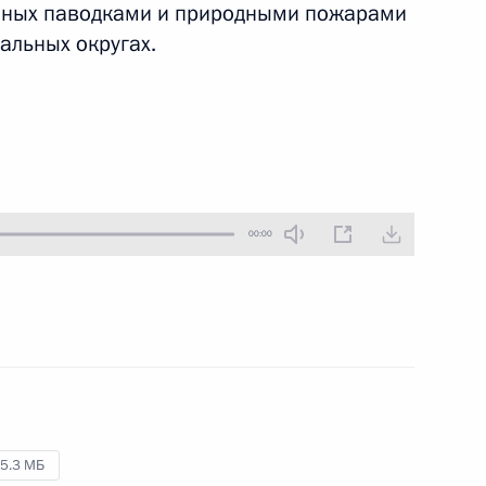
нных паводками и природными пожарами
17 мая 2017 года
Аудио, 29 мин.
альных округах.
00:00
Совещание по ликвидации
последствий паводков
и пожаров
5.3 МБ