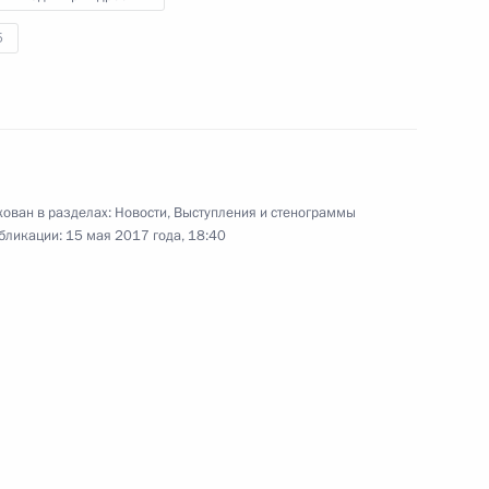
5
14 мая 2017 года
Аудио, 14 мин.
ован в разделах:
Новости
,
Выступления и стенограммы
бликации:
15 мая 2017 года, 18:40
Открытие культурно-
спортивного комплекса
в Вифлееме