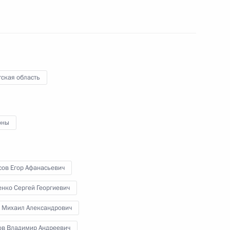
15 мая 2017 года
Аудио, 6 мин.
По завершении рабочего визита
в Китай Владимир Путин прибыл
в Иркутск, где провёл совещание
по вопросам ликвидации
ская область
последствий чрезвычайных
ситуаций, вызванных паводками
и природными пожарами
в Уральском и Сибирском
оны
федеральных округах.
сов Егор Афанасьевич
Международный форум
нко Сергей Георгиевич
«Один пояс, один путь»
 Михаил Александрович
ов Владимир Андреевич