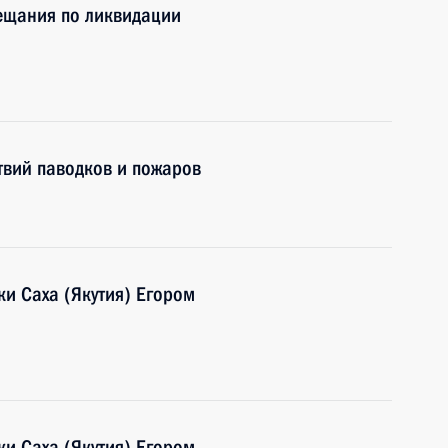
вещания по ликвидации
твий паводков и пожаров
ки Саха (Якутия) Егором
ки Саха (Якутия) Егором