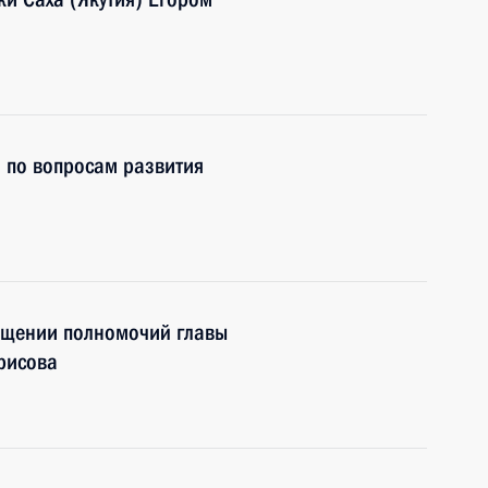
а по вопросам развития
ащении полномочий главы
орисова