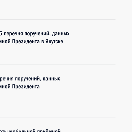
 5 перечня поручений, данных
ной Президента в Якутске
еречня поручений, данных
мной Президента
боты мобильной приёмной