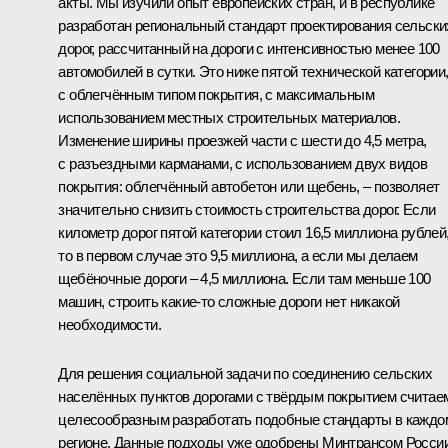
акты. Мы изучили опыт европейских стран, и в республике
разработан региональный стандарт проектирования сельски
дорог, рассчитанный на дороги с интенсивностью менее 100
автомобилей в сутки. Это ниже пятой технической категории
с облегчённым типом покрытия, с максимальным
использованием местных строительных материалов.
Изменение ширины проезжей части с шести до 4,5 метра,
с разъездными карманами, с использованием двух видов
покрытия: облегчённый автобетон или щебень, – позволяет
значительно снизить стоимость строительства дорог. Если
километр дорог пятой категории стоил 16,5 миллиона рублей
то в первом случае это 9,5 миллиона, а если мы делаем
щебёночные дороги – 4,5 миллиона. Если там меньше 100
машин, строить какие‑то сложные дороги нет никакой
необходимости.
Для решения социальной задачи по соединению сельских
населённых пунктов дорогами с твёрдым покрытием считае
целесообразным разработать подобные стандарты в каждо
регионе. Данные подходы уже одобрены Минтрансом Росси