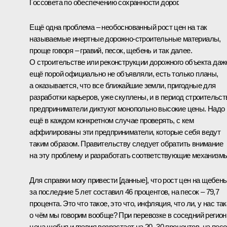
Госсовета по обеспечению сохранности дорог.
Ещё одна проблема – необоснованный рост цен на так
называемые инертные дорожно-строительные материалы,
проще говоря – гравий, песок, щебень и так далее.
О строительстве или реконструкции дорожного объекта даж
ещё порой официально не объявляли, есть только планы,
а оказывается, что все ближайшие земли, пригодные для
разработки карьеров, уже скуплены, и в период строительст
предприниматели диктуют монопольно высокие цены. Надо
ещё в каждом конкретном случае проверять, с кем
аффилированы эти предприниматели, которые себя ведут
таким образом. Правительству следует обратить внимание
на эту проблему и разработать соответствующие механизмы
Для справки могу привести [данные], что рост цен на щебень
за последние 5 лет составил 46 процентов, на песок – 79,7
процента. Это что такое, это что, инфляция, что ли, у нас так
о чём мы говорим вообще? При перевозке в соседний регион
цена щебня и гравия возрастает на 20–30 процентов, на песо