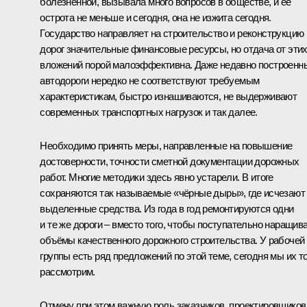
болезненной, вызывала много вопросов в обществе, и её
острота не меньше и сегодня, она не изжита сегодня.
Государство направляет на строительство и реконструкцию
дорог значительные финансовые ресурсы, но отдача от эти
вложений порой малоэффективна. Даже недавно построенн
автодороги нередко не соответствуют требуемым
характеристикам, быстро изнашиваются, не выдерживают
современных транспортных нагрузок и так далее.
Необходимо принять меры, направленные на повышение
достоверности, точности сметной документации дорожных
работ. Многие методики здесь явно устарели. В итоге
сохраняются так называемые «чёрные дыры», где исчезают
выделенные средства. Из года в год ремонтируются одни
и те же дороги – вместо того, чтобы поступательно наращив
объёмы качественного дорожного строительства. У рабочей
группы есть ряд предложений по этой теме, сегодня мы их т
рассмотрим.
Отмечу при этом важную роль заказчиков, проектировщиков