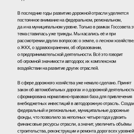
В последние годы развитию дорожной отрасли уделяется
постоянное внимание на федеральном, региональном,
да и на муниципальном уровне. Только в рамках Госсовета э
тема ставилась уже трижды. Мы касались её и при
рассмотрении других вопросов: о земле, о лесном хозяйстве
о ЖКХ, о здравоохранении, об образовании,
о предпринимательской деятельности. Всё это говорит
об огромной значимости автодорог, их комплексном
воздействии на развитие других отраслей.
В сфере дорожного хозяйства уже немало сделано. Принят
закон об автомобильных дорогах и о дорожной деятельности
сформирована нормативно-правовая база для привлечения
внебюджетных инвестиций в автодорожную отрасль. Созда
федеральный и региональные, муниципальные дорожные
фонды, что позволило за неполных четыре года удвоить
финансовые ресурсы отрасли, а значит, увеличить объёмы
строительства, реконструкции и ремонта дорог всех уровней