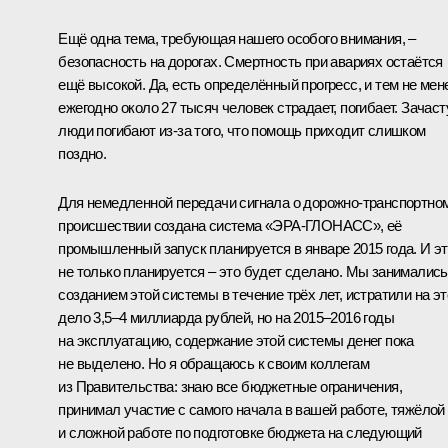
Ещё одна тема, требующая нашего особого внимания, –
безопасность на дорогах. Смертность при авариях остаётся
ещё высокой. Да, есть определённый прогресс, и тем не мен
ежегодно около 27 тысяч человек страдает, погибает. Зачас
люди погибают из‑за того, что помощь приходит слишком
поздно.
Для немедленной передачи сигнала о дорожно-транспортно
происшествии создана система «ЭРА-ГЛОНАСС», её
промышленный запуск планируется в январе 2015 года. И э
не только планируется – это будет сделано. Мы занимались
созданием этой системы в течение трёх лет, истратили на эт
дело 3,5–4 миллиарда рублей, но на 2015–2016 годы
на эксплуатацию, содержание этой системы денег пока
не выделено. Но я обращаюсь к своим коллегам
из Правительства: знаю все бюджетные ограничения,
принимал участие с самого начала в вашей работе, тяжёлой
и сложной работе по подготовке бюджета на следующий