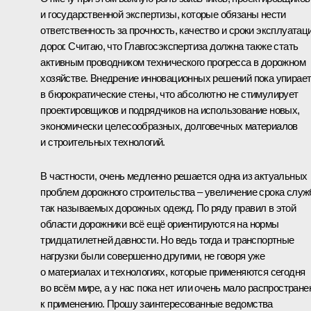
и государственной экспертизы, которые обязаны нести
ответственность за прочность, качество и сроки эксплуатац
дорог. Считаю, что Главгосэкспертиза должна также стать
активным проводником технического прогресса в дорожном
хозяйстве. Внедрение инновационных решений пока упирае
в бюрократические стены, что абсолютно не стимулирует
проектировщиков и подрядчиков на использование новых,
экономически целесообразных, долговечных материалов
и строительных технологий.
В частности, очень медленно решается одна из актуальных
проблем дорожного строительства – увеличение срока слу
так называемых дорожных одежд. По ряду правил в этой
области дорожники всё ещё ориентируются на нормы
тридцатилетней давности. Но ведь тогда и транспортные
нагрузки были совершенно другими, не говоря уже
о материалах и технологиях, которые применяются сегодня
во всём мире, а у нас пока нет или очень мало распростран
к применению. Прошу заинтересованные ведомства