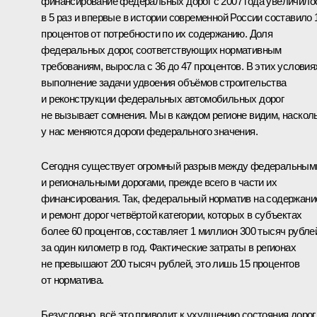
финансирование федеральных дорог с 2007 года увеличило
в 5 раз и впервые в истории современной России составило 
процентов от потребности по их содержанию. Доля
федеральных дорог, соответствующих нормативным
требованиям, выросла с 36 до 47 процентов. В этих условия
выполнение задачи удвоения объёмов строительства
и реконструкции федеральных автомобильных дорог
не вызывает сомнения. Мы в каждом регионе видим, наскол
у нас меняются дороги федерального значения.
Сегодня существует огромный разрыв между федеральным
и региональными дорогами, прежде всего в части их
финансирования. Так, федеральный норматив на содержани
и ремонт дорог четвёртой категории, которых в субъектах
более 60 процентов, составляет 1 миллион 300 тысяч рубле
за один километр в год. Фактические затраты в регионах
не превышают 200 тысяч рублей, это лишь 15 процентов
от норматива.
Безусловно, всё это приводит к ухудшению состояния дорог.