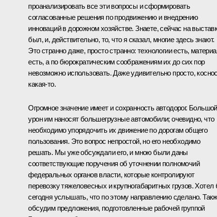
проанализировать все эти вопросы и сформировать
согласованные решения по продвижению и внедрению
инноваций в дорожном хозяйстве. Знаете, сейчас на выстав
был, и, действительно, то, что я сказал, многие здесь знают.
Это странно даже, просто странно: технологии есть, матери
есть, а по бюрократическим соображениям их до сих пор
невозможно использовать. Даже удивительно просто, косно
какая‑то.
Огромное значение имеет и сохранность автодорог. Большо
урон им наносят большегрузные автомобили; очевидно, что
необходимо упорядочить их движение по дорогам общего
пользования. Это вопрос непростой, но его необходимо
решать. Мы уже обсуждали его, и мною были даны
соответствующие поручения об уточнении полномочий
федеральных органов власти, которые контролируют
перевозку тяжеловесных и крупногабаритных грузов. Хотел
сегодня услышать, что по этому направлению сделано. Так
обсудим предложения, подготовленные рабочей группой