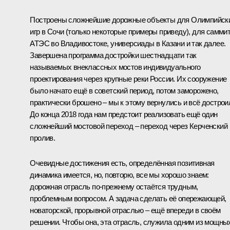
Построены сложнейшие дорожные объекты для Олимпийск
игр в Сочи (только некоторые примеры приведу), для самми
АТЭС во Владивостоке, универсиады в Казани и так далее.
Завершена программа достройки шестнадцати так
называемых внеклассных мостов индивидуального
проектирования через крупные реки России. Их сооружение
было начато ещё в советский период, потом заморожено,
практически брошено – мы к этому вернулись и всё дострои
До конца 2018 года нам предстоит реализовать ещё один
сложнейший мостовой переход – переход через Керченский
пролив.
Очевидные достижения есть, определённая позитивная
динамика имеется, но, повторю, все мы хорошо знаем:
дорожная отрасль по‑прежнему остаётся трудным,
проблемным вопросом. А задача сделать её опережающей,
новаторской, прорывной отраслью – ещё впереди в своём
решении. Чтобы она, эта отрасль, служила одним из мощны