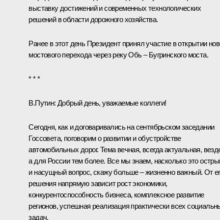
выставку достижений и современных технологических
решений в области дорожного хозяйства.
Ранее в этот день Президент принял участие в
открытии
нов
мостового перехода через реку Обь – Бугринского моста.
* * *
В.Путин:
Добрый день, уважаемые коллеги!
Сегодня, как и договаривались на сентябрьском заседании
Госсовета, поговорим о развитии и обустройстве
автомобильных дорог. Тема вечная, всегда актуальная, везд
а для России тем более. Все мы знаем, насколько это остры
и насущный вопрос, скажу больше – жизненно важный. От е
решения напрямую зависит рост экономики,
конкурентоспособность бизнеса, комплексное развитие
регионов, успешная реализация практически всех социальн
задач.