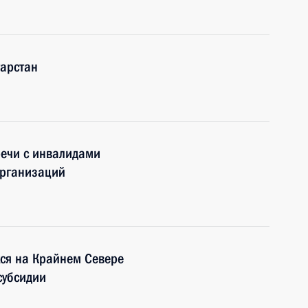
тарстан
речи с инвалидами
организаций
ся на Крайнем Севере
субсидии