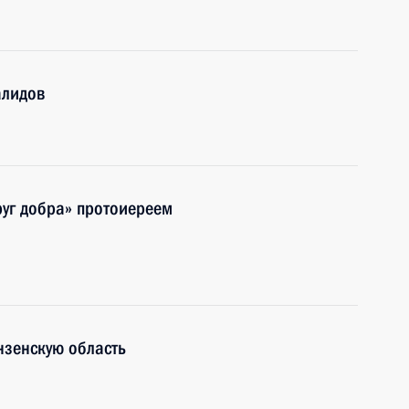
алидов
руг добра» протоиереем
нзенскую область