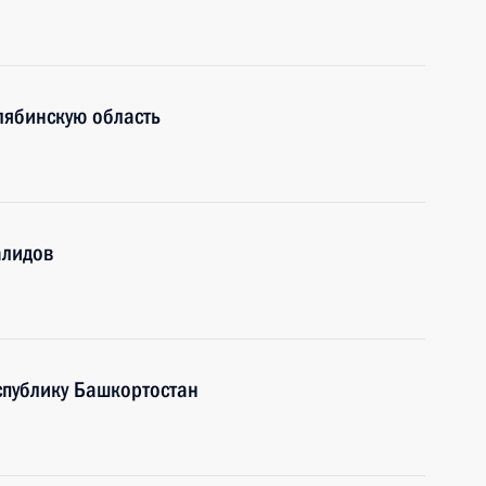
лябинскую область
алидов
спублику Башкортостан