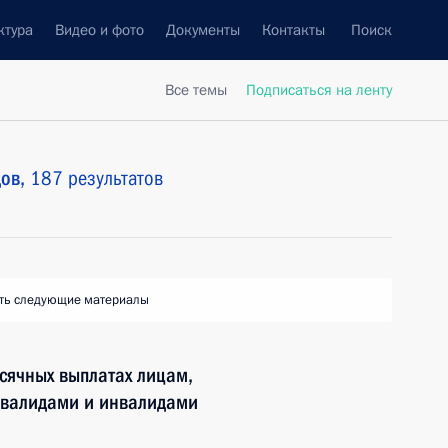
ктура
Видео и фото
Документы
Контакты
Поиск
Все темы
Подписаться на ленту
дов,
187 результатов
ть следующие материалы
сячных выплатах лицам,
нвалидами и инвалидами