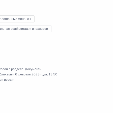
дарственные финансы
алидов
альная реабилитация инвалидов
руг добра» протоиереем
ован в разделе:
Документы
бликации:
6 февраля 2023 года, 13:50
ая версия
нзенскую область