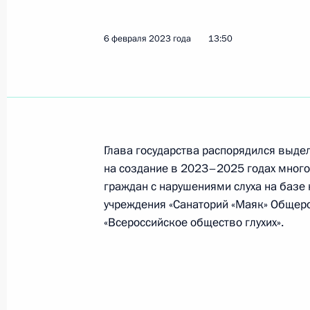
1 декабря 2023 года, 22:00
6 февраля 2023 года
13:50
Мария Львова-Белова посетила Че
10 ноября 2023 года, 19:00
Глава государства распорядился выде
Заседание Комиссии по делам инв
на создание в 2023–2025 годах мног
граждан с нарушениями слуха на базе
27 октября 2023 года, 12:00
учреждения «Санаторий «Маяк» Общер
«Всероссийское общество глухих».
Мария Львова-Белова посетила Ре
15 сентября 2023 года, 19:30