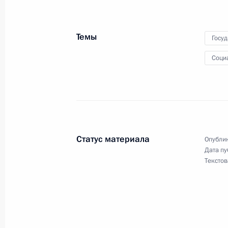
4 августа 2023 года, 19:35
Темы
Госу
Заседание Комиссии по делам инв
Соци
7 июня 2023 года, 12:00
Встреча с руководителем фонда «К
Александром Ткаченко
Статус материала
Опублик
1 июня 2023 года, 14:25
Дата пу
Текстов
Мария Львова-Белова посетила Пе
19 апреля 2023 года, 20:00