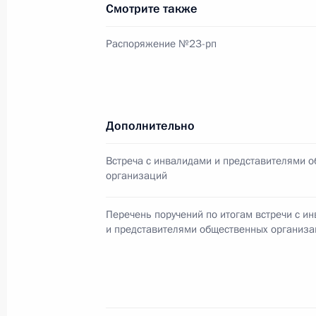
Смотрите также
Мария Львова-Белова посетила Аст
Распоряжение №23-рп
12 сентября 2023 года, 19:00
Участникам, организаторам и гост
Дополнительно
центрального правления Общерос
организации «Всероссийское обще
Встреча с инвалидами и представителями 
приуроченного к 35-летию создан
организаций
18 августа 2023 года, 10:00
Перечень поручений по итогам встречи с и
и представителями общественных организ
В законодательство внесены изме
организации отдыха и оздоровлени
с ограниченными возможностями 