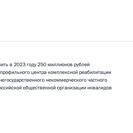
лябинскую область
лить в 2023 году 250 миллионов рублей
алидов
опрофильного центра комплексной реабилитации
 негосударственного некоммерческого частного
оссийской общественной организации инвалидов
спублику Башкортостан