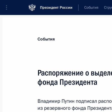
Президент России
События
Стру
Материалы по выбранной теме
События
Социальная реабилитация инвали
Распоряжение о выдел
Показа
фонда Президента
Внесены изменения в Указ о ежеме
осуществляющим уход за детьми-и
Владимир Путин подписал распо
с детства I группы
из резервного фонда Президент