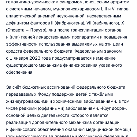
гемолитико-уремическим синдромом, юношеским артритом
с системным началом, мукополисахаридозом I, II и VI типов,
апластической анемией неуточнённой, наследственным
дефицитом факторов II (фибриногена), VII (лабильного), X
(Стюарта – Прауэр), лиц после трансплантации органов
и (или) тканей лекарственными препаратами и повышения
эффективности использования выделяемых на эти цели
средств федерального бюджета Федеральным законом
с 1 января 2023 года предусматривается изменение
существующего механизма финансирования указанного
обеспечения.
За счёт бюджетных ассигнований федерального бюджета,
передаваемых Фонду поддержки детей с тяжёлыми
жизнеугрожающими и хроническими заболеваниями, в том
числе редкими (орфанными) заболеваниями, «Круг добра»,
основной целью деятельности которого является
реализация дополнительного механизма организации
и финансового обеспечения оказания медицинской помощи
(при необходимости за пределами Российской Федерации)