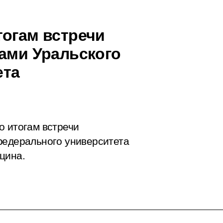
тогам встречи
тами Уральского
ета
по итогам
встречи
федерального университета
цина.