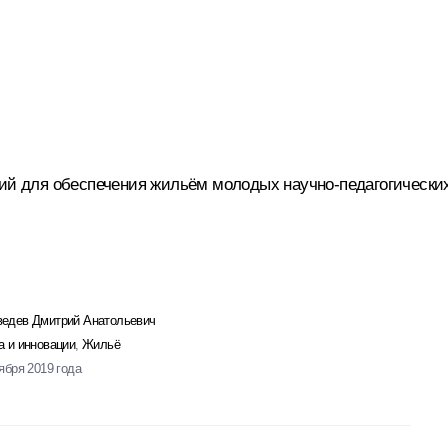
вий для обеспечения жильём молодых научно-педагогически
едев Дмитрий Анатольевич
а и инновации
,
Жильё
тября 2019 года