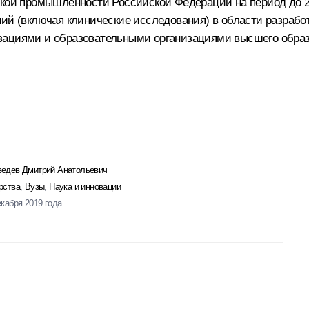
ской промышленности Российской Федерации на период до 2
ний (включая клинические исследования) в области разрабо
зациями и образовательными организациями высшего образо
едев Дмитрий Анатольевич
рства
,
Вузы
,
Наука и инновации
екабря 2019 года