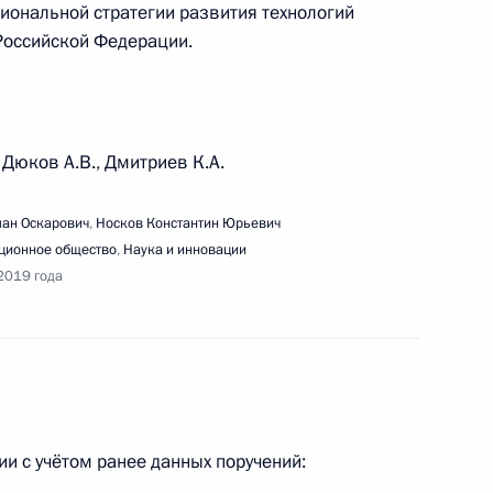
ональной стратегии развития технологий
 Российской Федерации.
, Дюков А.В., Дмитриев К.А.
ман Оскарович
,
Носков Константин Юрьевич
ионное общество
,
Наука и инновации
2019 года
и с учётом ранее данных поручений: