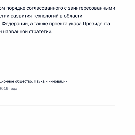
ном порядке согласованного с заинтересованными
гии развития технологий в области
й Федерации, а также проекта указа Президента
 названной стратегии.
ионное общество
,
Наука и инновации
ные
Официальные
Правовая и
2019 года
сетевые ресурсы
техническая
ссии
Президента России
информация
MAX
О портале
ВКонтакте
Об использовании
ии
информации сайта
Rutube
О персональных
Telegram-канал