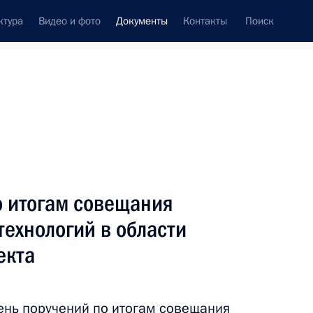
ктура
Видео и фото
Документы
Контакты
Поиск
о итогам совещания
технологий в области
екта
ень поручений по итогам
совещания