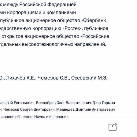
данных пользователей
ях между Российской Федерацией
YouTube
зиденту
Написать в редакцию
ыми корпорациями и компаниями
и —
 публичное акционерное общество «Сбербанк
ного
сударственную корпорацию «Ростех», публичное
по
 открытое акционерное общество «Российские
отдельных высокотехнологичных направлений.
—
ссии
., Лихачёв А.Е., Чемезов С.В., Осеевский М.Э.,
Все материалы сайта
Алексей Евгеньевич
,
Белозёров Олег Валентинович
доступны по лицензии:
,
Греф Герман
ч
,
Чемезов Сергей Викторович
,
Медведев Дмитрий Анатольевич
Creative Commons
Attribution 4.0
ионное общество
,
Наука и инновации
International
2019 года