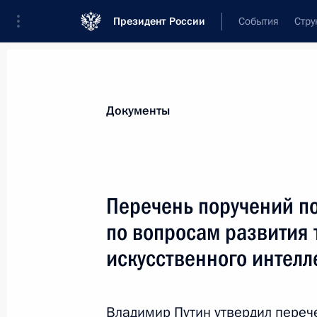
Президент России
События
Стру
Документы
Перечень поручений п
по вопросам развития 
искусственного интелл
Владимир Путин утвердил переч