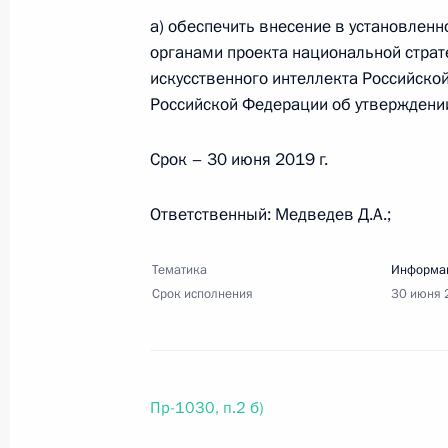
а) обеспечить внесение в установлен
органами проекта национальной страте
искусственного интеллекта Российско
Российской Федерации об утверждении
Срок – 30 июня 2019 г.
Ответственный: Медведев Д.А.;
Тематика
Информац
Разделы сайта
Информацион
Срок исполнения
30 июня 
Президента
ресурсы
России
Президента Ро
События
Президент России
Текущий ресурс
Структура
Пр-1030, п.2 б)
Конституция Росс
Видео и фото
Государственная
Документы