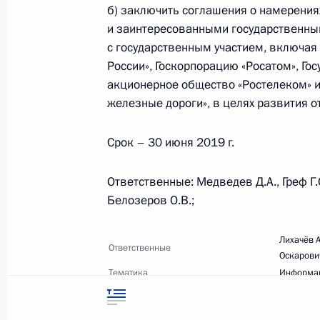
символика
б) заключить соглашения о намерени
Контакты
Обратиться к Пре
и заинтересованными государственн
Поиск
Президент Росси
с государственным участием, включая
гражданам школь
России», Госкорпорацию «Росатом», Го
возраста
Для СМИ
Виртуальный тур 
акционерное общество «Ростелеком» и
Кремлю
Подписаться
железные дороги», в целях развития 
Владимир Путин 
Справочник
личный сайт
Срок – 30 июня 2019 г.
Дикая природа Ро
Версия для людей
с ограниченными
возможностями
Ответственные: Медведев Д.А., Греф Г.О
Белозеров О.В.;
English
Лихачёв 
Ответственные
Оскарови
Администрация
Президента России
Тематика
Информац
2026 год
Срок исполнения
30 июня 