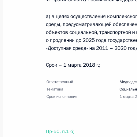
18 апреля 2018 года, 18:00
9 поручений
а) в целях осуществления комплексно
среды, предусматривающей обеспечен
12 апреля 2018 года, четверг
объектов социальной, транспортной и
о продлении до 2025 года государств
Перечень поручений по итогам вст
«Доступная среда» на 2011 – 2020 год
12 апреля 2018 года, 12:30
8 поручений
Срок – 1 марта 2018 г.;
11 апреля 2018 года, среда
Ответственный
Медведев
Тематика
Социальн
Перечень поручений по итогам вс
Срок исполнения
1 марта 
11 апреля 2018 года, 17:00
9 поручений
Пр-50, п.1 б)
6 апреля 2018 года, пятница