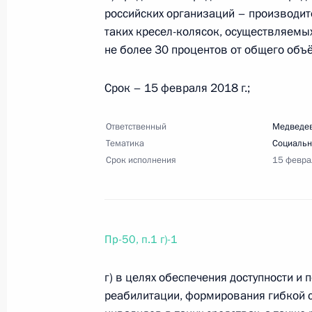
российских организаций – производит
таких кресел-колясок, осуществляемых
не более 30 процентов от общего объ
Перечень поручений по итогам зас
Российской Федерации
Срок – 15 февраля 2018 г.;
28 марта 2018 года, 19:00
15 поручений
Ответственный
Медведев
Тематика
Социальн
17 марта 2018 года, суббота
Срок исполнения
15 февра
Перечень поручений по итогам сов
Универсиады-2019
17 марта 2018 года, 10:00
6 поручений
Пр-50, п.1 г)-1
г) в целях обеспечения доступности и
реабилитации, формирования гибкой 
16 марта 2018 года, пятница