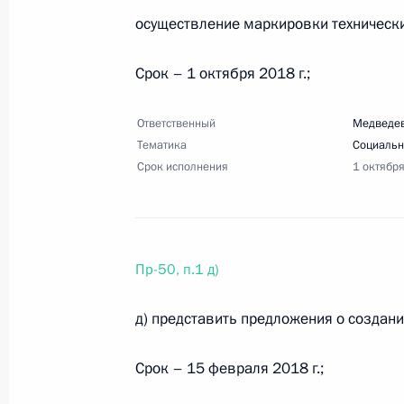
16 февраля 2018 года, пятница
осуществление маркировки технически
Поручение Председателю Правител
Срок – 1 октября 2018 г.;
16 февраля 2018 года, 15:30
1 поручение
Ответственный
Медведев
Тематика
Социальн
Срок исполнения
4 февраля 2018 года, воскресенье
1 октябр
Перечень поручений по итогам засе
и искусству
4 февраля 2018 года, 16:00
7 поручений
Пр-50, п.1 д)
д) представить предложения о создан
13 января 2018 года, суббота
Срок – 15 февраля 2018 г.;
Перечень поручений по итогам вст