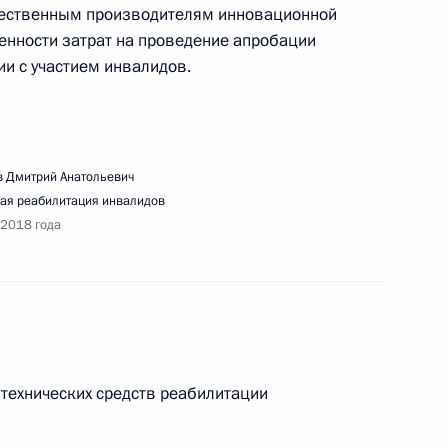
чественным производителям инновационной
енности затрат на проведение апробации
ии с участием инвалидов.
едания Госсовета по вопросам повышения
и регионов
 Дмитрий Анатольевич
ая реабилитация инвалидов
 2018 года
вещания по вопросу диверсификации
кого назначения организациями ОПК
технических средств реабилитации