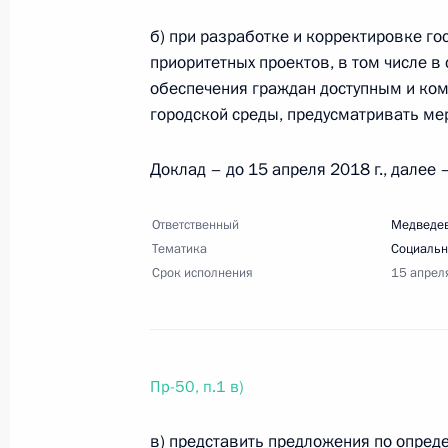
Перечень поручений по итогам раб
б) при разработке и корректировке г
приоритетных проектов, в том числе в
6 апреля 2018 года, 10:00
7 поручений
обеспечения граждан доступным и к
городской среды, предусматривать ме
30 марта 2018 года, пятница
Доклад – до 15 апреля 2018 г., далее 
Перечень поручений по итогам раб
Ответственный
Медведев
30 марта 2018 года, 12:30
10 поручений
Тематика
Социальн
Срок исполнения
15 апрел
28 марта 2018 года, среда
Перечень поручений по итогам выс
Пр-50, п.1 в)
транспортников России
28 марта 2018 года, 19:30
7 поручений
в) представить предложения по опред