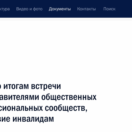
ктура
Видео и фото
Документы
Контакты
Поиск
 документов
Конституция России
тые с контроля
Справка
апрель, 2018
поручений
Показать
 итогам встречи
тавителями общественных
сиональных сообществ,
вие инвалидам
ть следующие материалы