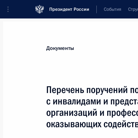
Президент России
События
Стру
Новости
Поручения Президента
Банк
Все поручения
Ближайшие сроки
Сня
Документы
Ответственные лица, организации или тематика 
Все поручения
Перечень поручений по
с инвалидами и предс
организаций и профес
оказывающих содейст
Показа