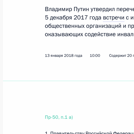
Владимир Путин утвердил переч
5 декабря 2017 года
встречи
с и
23 апреля 2018 года, понедельник
общественных организаций и п
Перечень поручений по вопросам р
оказывающих содействие инвал
23 апреля 2018 года, 19:50
7 поручений
13 января 2018 года
10:00
Содержит 20 
Перечень поручений по итогам ра
23 апреля 2018 года, 19:40
9 поручений
18 апреля 2018 года, среда
Пр-50, п.1 а)
Перечень поручений по итогам зас
и встречи с учёными Сибирского о
1. Правительству Российской Федерац