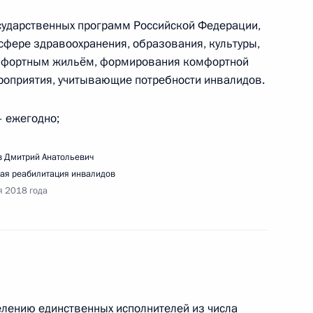
очей поездки в Свердловскую область
осударственных программ Российской Федерации,
 сфере здравоохранения, образования, культуры,
омфортным жильём, формирования комфортной
роприятия, учитывающие потребности инвалидов.
– ежегодно;
очей поездки в Краснодарский край
 Дмитрий Анатольевич
ая реабилитация инвалидов
я 2018 года
тупления на пленарном заседании Съезда
елению единственных исполнителей из числа