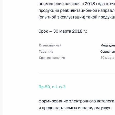
возмещение начиная с 2018 года оте
продукции реабилитационной направл
(опытной эксплуатации) такой продукц
22 февраля 2018 года, четверг
Перечень поручений по итогам зас
Срок – 30 марта 2018 г.;
инвестиционной привлекательност
Ответственный
Медведев
22 февраля 2018 года, 14:00
18 поручений
Тематика
Социальн
Срок исполнения
30 марта
17 февраля 2018 года, суббота
Перечень поручений по итогам со
Пр-50, п.1 г)-3
производства продукции гражданс
17 февраля 2018 года, 13:00
23 поручения
формирование электронного каталога 
и предоставляемых инвалидам услуг;