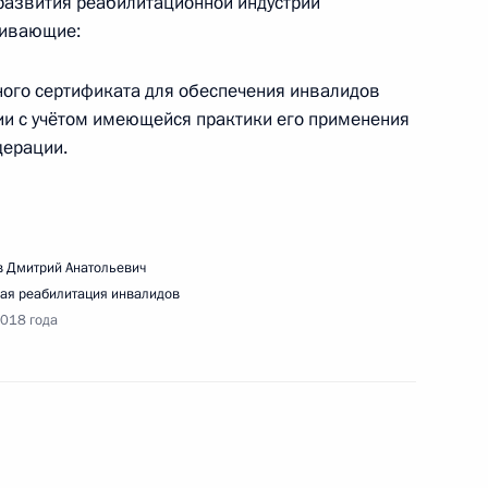
 развития реабилитационной индустрии
и Послания Президента Федеральному
ривающие:
ого сертификата для обеспечения инвалидов
ии с учётом имеющейся практики его применения
дерации.
речи с участниками Форума малых городов
 Дмитрий Анатольевич
ая реабилитация инвалидов
2018 года
речи с участниками всероссийского форума