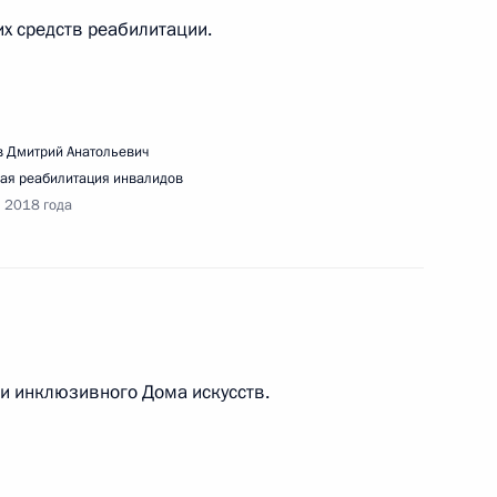
х средств реабилитации.
ьства Дмитрию Медведеву
 Дмитрий Анатольевич
ая реабилитация инвалидов
я 2018 года
дания Совета при Президенте по культуре
ии инклюзивного Дома искусств.
речи с инвалидами и представителями