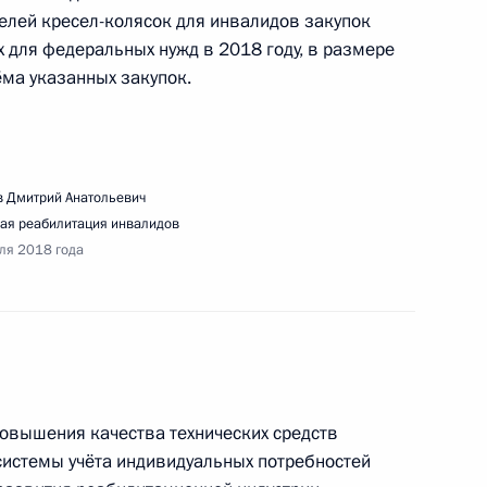
елей кресел-колясок для инвалидов закупок
 для федеральных нужд в 2018 году, в размере
ёма указанных закупок.
едания президиума Государственного совета
 Дмитрий Анатольевич
ая реабилитация инвалидов
ля 2018 года
ещания по вопросу подготовки
 повышения качества технических средств
системы учёта индивидуальных потребностей