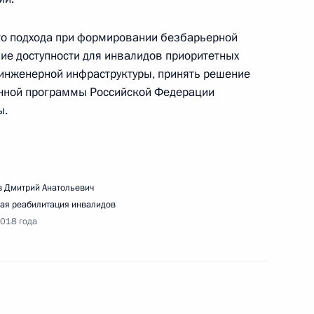
го подхода при формировании безбарьерной
ие доступности для инвалидов приоритетных
 инженерной инфраструктуры, принять решение
енной программы Российской Федерации
речи с работниками сферы здравоохранения
ы.
 Дмитрий Анатольевич
ая реабилитация инвалидов
тречи с женщинами-предпринимателями
2018 года