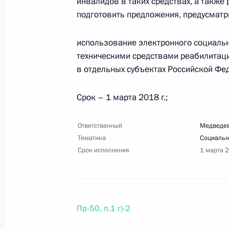
инвалидов в таких средствах, а также
Перечень поручений по реализаци
подготовить предложения, предусмат
Собранию
использование электронного социальн
16 марта 2018 года, 10:20
7 поручений
техническими средствами реабилитац
в отдельных субъектах Российской Фе
23 февраля 2018 года, пятница
Срок – 1 марта 2018 г.;
Перечень поручений по итогам вст
и исторических поселений
Ответственный
Медведев
Тематика
Социальн
23 февраля 2018 года, 18:00
14 поручений
Срок исполнения
1 марта 
Перечень поручений по итогам вст
«Наставник»
Пр-50, п.1 г)-2
23 февраля 2018 года, 17:30
3 поручения