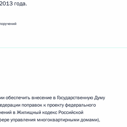
2013 года.
поручений
вещания по экономическим вопросам
емьер-министру Дмитрию Медведеву
ии обеспечить внесение в Государственную Думу
едерации поправок к проекту федерального
нений в Жилищный кодекс Российской
сфере управления многоквартирными домами),
едания Совета по науке и образованию