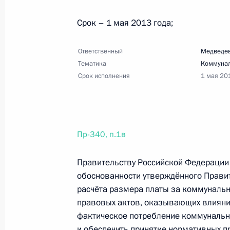
Срок – 1 мая 2013 года;
17 марта 2013 года, воскресенье
Перечень поручений по итогам за
Ответственный
Медведев
отношениям
Тематика
Коммуна
Срок исполнения
1 мая 20
17 марта 2013 года, 18:00
12 поручений
Перечень поручений по итогам зас
Пр-340, п.1в
нацпроектов и демографической п
17 марта 2013 года, 17:00
13 поручений
Правительству Российской Федерации
обоснованности утверждённого Прави
расчёта размера платы за коммунальн
правовых актов, оказывающих влияни
21 февраля 2013 года, четверг
фактическое потребление коммунальн
Перечень поручений по итогам сов
и обеспечить принятие нормативных п