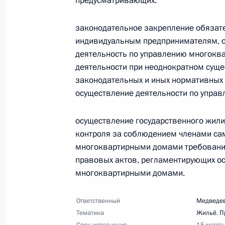
предусматривающих:
17 мая 2013 года, 14:00
10 поручений
законодательное закрепление обязат
индивидуальным предпринимателям,
деятельность по управлению многокв
8 мая 2013 года, среда
деятельности при неоднократном сущ
законодательных и иных нормативных
Перечень поручений по итогам сов
осуществление деятельности по упра
отрасли в России
8 мая 2013 года, 10:20
7 поручений
осуществление государственного жил
контроля за соблюдением членами са
многоквартирными домами требовани
7 мая 2013 года, вторник
правовых актов, регламентирующих о
многоквартирными домами.
Перечень поручений по итогам зас
7 мая 2013 года, 12:50
28 поручений
Ответственный
Медведев
Тематика
Жильё
,
П