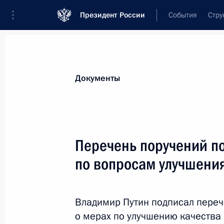
Президент России
События
Стру
Новости
Поручения Президента
Банк
Все поручения
Ближайшие сроки
Сня
Документы
Ответственные лица, организации или тематика 
Все поручения
Перечень поручений п
по вопросам улучшения
Владимир Путин подписал переч
о мерах по улучшению качеств
Показа