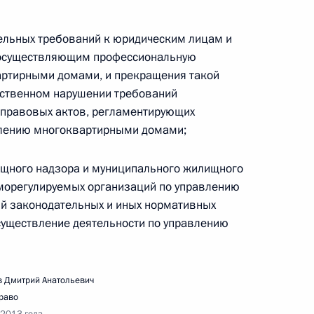
ельных требований к юридическим лицам и
 осуществляющим профессиональную
артирными домами, и прекращения такой
ественном нарушении требований
 правовых актов, регламентирующих
ещания о перспективах развития космической
влению многоквартирными домами;
ищного надзора и муниципального жилищного
морегулируемых организаций по управлению
й законодательных и иных нормативных
существление деятельности по управлению
едания президиума Государственного совета
 Дмитрий Анатольевич
раво