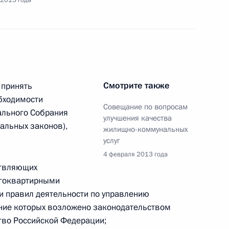
 2013 года
рямой линии с Владимиром Путиным»
Смотрите также
 принять
бходимости
Совещание по вопросам
ального Собрания
улучшения качества
ещания по вопросам переселения граждан
альных законов),
жилищно-коммунальных
услуг
4 февраля 2013 года
ствляющих
огоквартирными
и правил деятельности по управлению
ние которых возложено законодательством
тво Российской Федерации;
рвой конференции Общероссийского народного