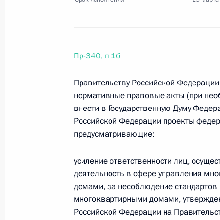
Срок исполнения
15 марта
30 апреля 2013 года, вторник
Перечень поручений по итогам «П
Пр-340, п.1б
30 апреля 2013 года, 10:00
22 поручения
Правительству Российской Федерации
нормативные правовые акты (при нео
26 апреля 2013 года, пятница
внести в Государственную Думу Федер
Перечень поручений по итогам сов
Российской Федерации проекты федер
предусматривающие:
из аварийного жилья
26 апреля 2013 года, 17:00
4 поручения
усиление ответственности лиц, осуще
деятельность в сфере управления мн
домами, за несоблюдение стандартов 
18 апреля 2013 года, четверг
многоквартирными домами, утвержде
Российской Федерации на Правительс
Перечень поручений по итогам пе