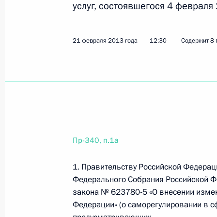
услуг, состоявшегося 4 февраля 
11 июня 2013 года, вторник
21 февраля 2013 года
12:30
Содержит 8 
Перечень поручений по итогам со
11 июня 2013 года, 12:00
4 поручения
23 мая 2013 года, четверг
Президент подписал поручение пр
Пр-340, п.1а
23 мая 2013 года, 14:00
1. Правительству Российской Федерац
Федерального Собрания Российской Ф
17 мая 2013 года, пятница
закона № 623780-5 «О внесении изме
Федерации» (о саморегулировании в 
Перечень поручений по итогам зас