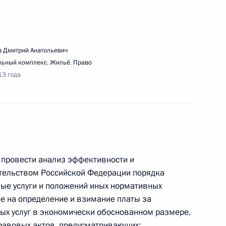
седания Совета по межнациональным
 Дмитрий Анатольевич
льный комплекс
,
Жильё
,
Право
13 года
едания Совета по реализации приоритетных
олитике
 провести анализ эффективности и
тельством Российской Федерации порядка
ые услуги и положений иных нормативных
е на определение и взимание платы за
ых услуг в экономически обоснованном размере,
ещания по вопросам улучшения качества услуг
равовых актов, предусматривающих: