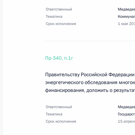
Ответственный
Медведев
Тематика
Коммуна
Срок исполнения
1 мая 20
13 февраля 2013 года, среда
Перечень поручений по итогам зас
целевых показателей социально-эк
Пр-340, п.1г
13 февраля 2013 года, 11:00
22 поручения
Правительству Российской Федерации 
энергетического обследования много
31 января 2013 года, четверг
финансирования, доложить о результат
Перечень поручений по итогам зас
Ответственный
Медведев
31 января 2013 года, 11:00
21 поручение
Тематика
Государс
Срок исполнения
15 апрел