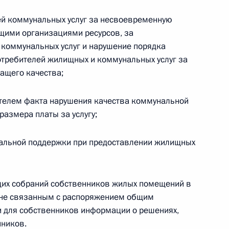
циальной справедливости»
ей коммунальных услуг за несвоевременную
щими организациями ресурсов, за
 коммунальных услуг и нарушение порядка
 потребителей жилищных и коммунальных услуг за
ащего качества;
едания Совета по развитию физической
телем факта нарушения качества коммунальной
размера платы за услугу;
альной поддержки при предоставлении жилищных
речи с тренерами, спортсменами
их собраний собственников жилых помещений в
кой культуры и спорта
 не связанным с распоряжением общим
и для собственников информации о решениях,
нников.