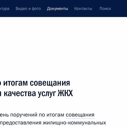
ктура
Видео и фото
Документы
Контакты
Поиск
 документов
Конституция России
тые с контроля
Справка
июнь, 2013
поручений
Показать
о итогам совещания
 качества услуг ЖКХ
ень поручений по итогам
совещания
а предоставления жилищно-коммунальных
ть следующие материалы