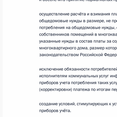
ЖКХ
осуществление расчёта и взимания пл
21 февраля 2013 года, 12:30
8 поручений
общедомовые нужды в размере, не п
потребления на общедомовые нужды, 
собственников помещений в многоква
19 февраля 2013 года, вторник
указанные нужды в состав платы за с
многоквартирного дома, размер котор
Перечень поручений по итогам зас
законодательством Российской Федер
самоуправления
19 февраля 2013 года, 12:50
9 поручений
исключение обязанности потребителе
исполнителям коммунальных услуг ин
приборов учета потребления таких усл
18 февраля 2013 года, понедельни
(корректировки) платежа по итогам п
Перечень поручений по итогам зас
создание условий, стимулирующих к у
по реализации Национальной страт
приборов учёта.
18 февраля 2013 года, 10:30
6 поручений