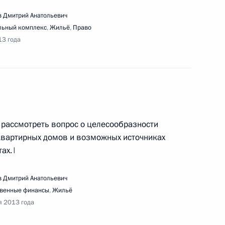
 Дмитрий Анатольевич
льный комплекс
,
Жильё
,
Право
13 года
едания Комиссии по мониторингу достижения
ономического развития России
рассмотреть вопрос о целесообразности
квартирных домов и возможных источниках
ах.|
едания Государственного совета
 Дмитрий Анатольевич
твенные финансы
,
Жильё
я 2013 года