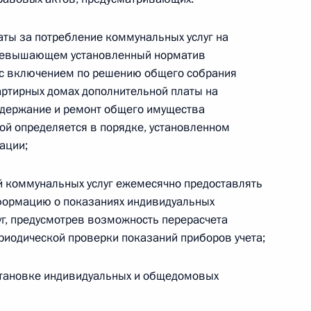
аты за потребление коммунальных услуг на
ревышающем установленный норматив
с включением по решению общего собрания
ртирных домах дополнительной платы на
одержание и ремонт общего имущества
ой определяется в порядке, установленном
едания Совета по развитию местного
ации;
й коммунальных услуг ежемесячно предоставлять
формацию о показаниях индивидуальных
уг, предусмотрев возможность перерасчета
к
ериодической проверки показаний приборов учета;
едания Координационного совета
становке индивидуальных и общедомовых
егии действий в интересах детей