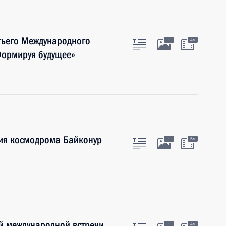
тьего Международного
1
4м
Формируя будущее»
ия космодрома Байконур
1
5м
й международной встречи
1
4м