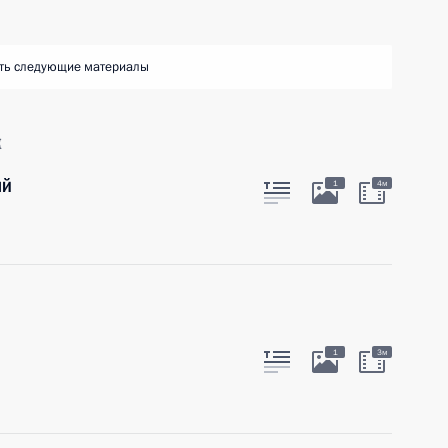
ть следующие материалы
к
ий
1
4м
1
3м