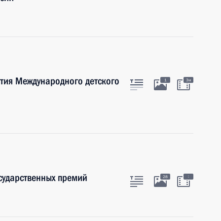
тия Международного детского
1
3м
осударственных премий
:
28