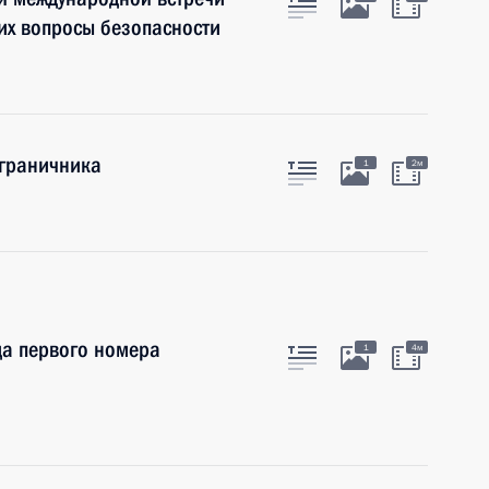
их вопросы безопасности
ограничника
1
2м
да первого номера
1
4м