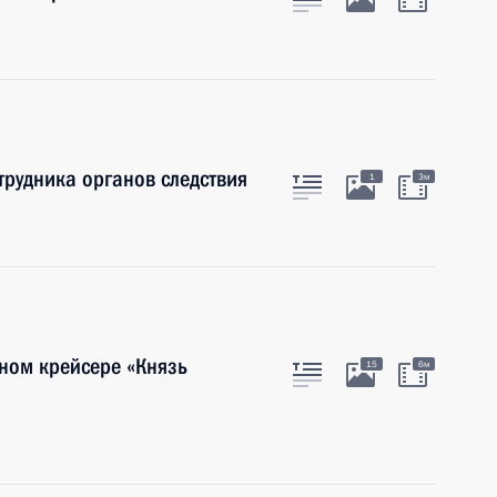
рудника органов следствия
1
3м
ном крейсере «Князь
15
6м