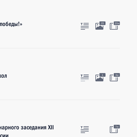
 победы!»
25
20м
кол
1
3м
арного заседания XII
7м
ссии