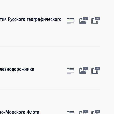
ия Русского географического
1
3м
елезнодорожника
1
4м
но-Морского Флота
1
4м