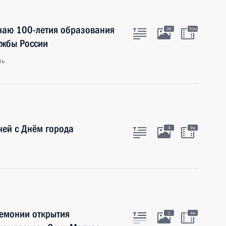
учаю 100-летия образования
36
50м
ужбы России
ль
чей с Днём города
4
9м
емонии открытия
1
4м