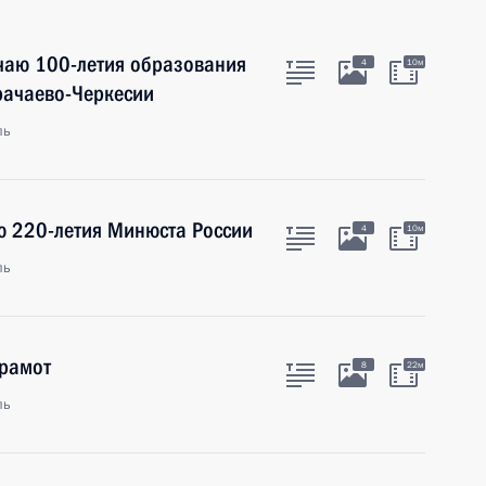
учаю 100-летия образования
4
10м
рачаево-Черкесии
ль
ю 220-летия Минюста России
4
10м
ль
грамот
8
22м
ль