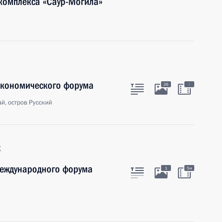
комплекса «Саур-Могила»
экономического форума
:
26
й, остров Русский
к
Международного форума
1
5м