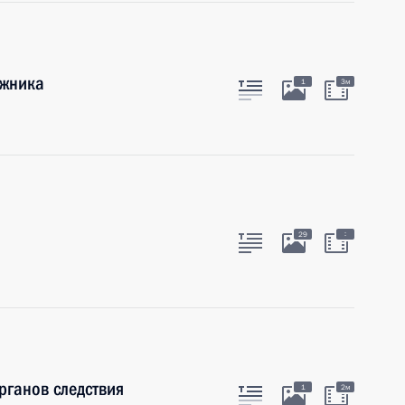
ожника
1
3м
:
29
рганов следствия
1
2м