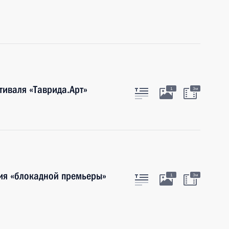
иваля «Таврида.Арт»
1
3м
ия «блокадной премьеры»
1
3м