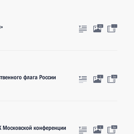
м»
:
15
твенного флага России
1
3м
 X Московской конференции
1
9м