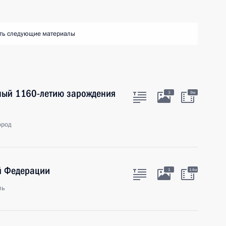
ть следующие материалы
ный 1160-летию зарождения
3
9м
ород
й Федерации
1
14м
ль